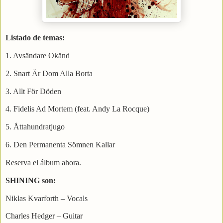
Listado de temas:
1. Avsändare Okänd
2. Snart Är Dom Alla Borta
3. Allt För Döden
4. Fidelis Ad Mortem (feat. Andy La Rocque)
5. Åttahundratjugo
6. Den Permanenta Sömnen Kallar
Reserva el álbum ahora.
SHINING son:
Niklas Kvarforth – Vocals
Charles Hedger – Guitar