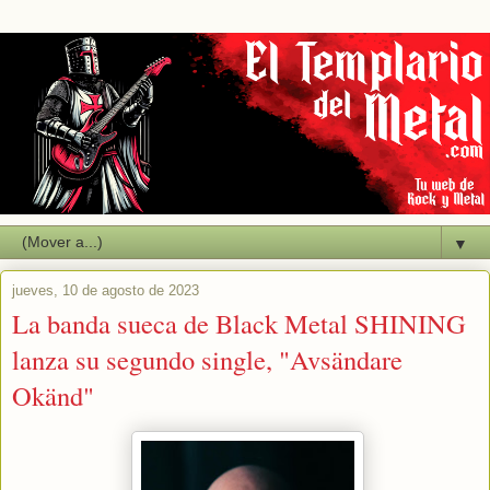
▼
jueves, 10 de agosto de 2023
La banda sueca de Black Metal SHINING
lanza su segundo single, "Avsändare
Okänd"