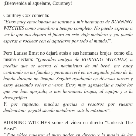
¡Bienvenida al aquelarre, Courtney!
Courtney Cox comenta:
"Estoy muy emocionada de unirme a mis hermanas de BURNING
WITCHES como miembro a tiempo completo. No puedo esperar a
ver lo que nos depara el futuro en este viaje metalero y ¡no puedo
esperar a rockear con el aquelarre por todo el mundo!".
Pero Larissa Ernst no dejará atrás a sus hermanas brujas, como ella
"Queridos amigos de BURNING WITCHES, a
misma declara:
medida que se acerca el nacimiento de mi bebé, me estoy
centrando en mi familia y permaneceré en un segundo plano de la
banda durante un tiempo. Seguiré ayudando en diversas tareas y
estoy deseando volver a veros. Estoy muy agradecida a todos los
que me han apoyado, a mis hermanas brujas, al equipo y a la
discográfica.
Y, por supuesto, muchas gracias a vosotros por vuestra
dedicación: ¡seguid siendo metaleros, sois lo máximo!".
BURNING WITCHES sobre el vídeo en directo "Unleash The
Beast":
"¡Este vídeo muestra el puro poder en directo y la magia de las