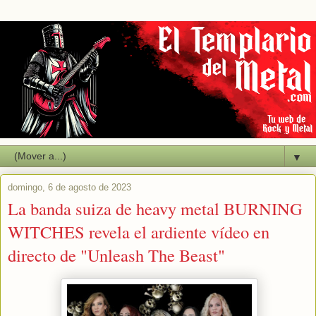
▼
domingo, 6 de agosto de 2023
La banda suiza de heavy metal BURNING
WITCHES revela el ardiente vídeo en
directo de "Unleash The Beast"