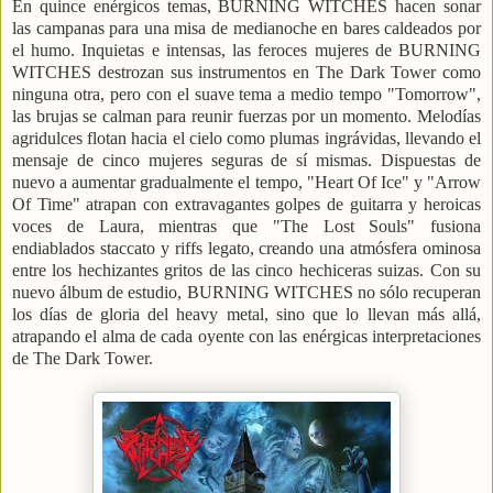
En quince enérgicos temas, BURNING WITCHES hacen sonar
las campanas para una misa de medianoche en bares caldeados por
el humo. Inquietas e intensas, las feroces mujeres de BURNING
WITCHES destrozan sus instrumentos en The Dark Tower como
ninguna otra, pero con el suave tema a medio tempo "Tomorrow",
las brujas se calman para reunir fuerzas por un momento. Melodías
agridulces flotan hacia el cielo como plumas ingrávidas, llevando el
mensaje de cinco mujeres seguras de sí mismas. Dispuestas de
nuevo a aumentar gradualmente el tempo, "Heart Of Ice" y "Arrow
Of Time" atrapan con extravagantes golpes de guitarra y heroicas
voces de Laura, mientras que "The Lost Souls" fusiona
endiablados staccato y riffs legato, creando una atmósfera ominosa
entre los hechizantes gritos de las cinco hechiceras suizas. Con su
nuevo álbum de estudio, BURNING WITCHES no sólo recuperan
los días de gloria del heavy metal, sino que lo llevan más allá,
atrapando el alma de cada oyente con las enérgicas interpretaciones
de The Dark Tower.