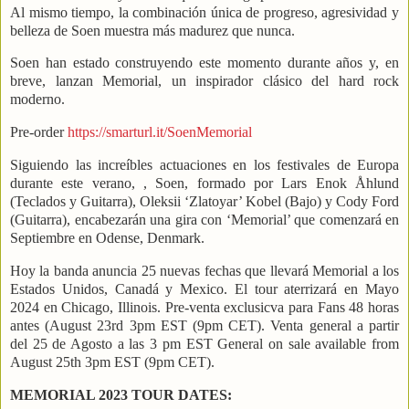
Al mismo tiempo, la combinación única de progreso, agresividad y
belleza de Soen muestra más madurez que nunca.
Soen han estado construyendo este momento durante años y, en
breve, lanzan Memorial, un inspirador clásico del hard rock
moderno.
Pre-order
https://smarturl.it/SoenMemorial
Siguiendo las increíbles actuaciones en los festivales de Europa
durante este verano, , Soen, formado por Lars Enok Åhlund
(Teclados y Guitarra), Oleksii ‘Zlatoyar’ Kobel (Bajo) y Cody Ford
(Guitarra), encabezarán una gira con ‘Memorial’ que comenzará en
Septiembre en Odense, Denmark.
Hoy la banda anuncia 25 nuevas fechas que llevará Memorial a los
Estados Unidos, Canadá y Mexico. El tour aterrizará en Mayo
2024 en Chicago, Illinois. Pre-venta exclusicva para Fans 48 horas
antes (August 23rd 3pm EST (9pm CET). Venta general a partir
del 25 de Agosto a las 3 pm EST General on sale available from
August 25th 3pm EST (9pm CET).
MEMORIAL 2023 TOUR DATES: