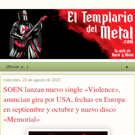
▼
miércoles, 23 de agosto de 2023
SOEN lanzan nuevo single «Violence»,
anuncian gira por USA, fechas en Europa
en septiembre y octubre y nuevo disco
«Memorial»