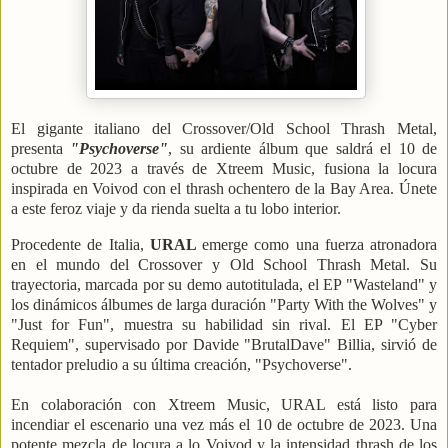
El gigante italiano del Crossover/Old School Thrash Metal,
presenta
"Psychoverse"
, su ardiente álbum que saldrá el 10 de
octubre de 2023 a través de Xtreem Music, fusiona la locura
inspirada en Voivod con el thrash ochentero de la Bay Area. Únete
a este feroz viaje y da rienda suelta a tu lobo interior.
Procedente de Italia,
URAL
emerge como una fuerza atronadora
en el mundo del Crossover y Old School Thrash Metal. Su
trayectoria, marcada por su demo autotitulada, el EP "Wasteland" y
los dinámicos álbumes de larga duración "Party With the Wolves" y
"Just for Fun", muestra su habilidad sin rival. El EP "Cyber
Requiem", supervisado por Davide "BrutalDave" Billia, sirvió de
tentador preludio a su última creación, "Psychoverse".
En colaboración con Xtreem Music, URAL está listo para
incendiar el escenario una vez más el 10 de octubre de 2023. Una
potente mezcla de locura a lo Voivod y la intensidad thrash de los