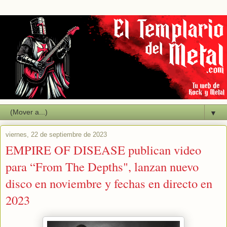
▼
viernes, 22 de septiembre de 2023
EMPIRE OF DISEASE publican video
para “From The Depths", lanzan nuevo
disco en noviembre y fechas en directo en
2023