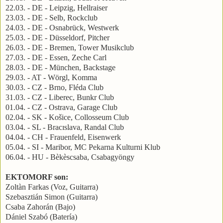
22.03. - DE - Leipzig, Hellraiser
23.03. - DE - Selb, Rockclub
24.03. - DE - Osnabrück, Westwerk
25.03. - DE - Düsseldorf, Pitcher
26.03. - DE - Bremen, Tower Musikclub
27.03. - DE - Essen, Zeche Carl
28.03. - DE - München, Backstage
29.03. - AT - Wörgl, Komma
30.03. - CZ - Brno, Fléda Club
31.03. - CZ - Liberec, Bunkr Club
01.04. - CZ - Ostrava, Garage Club
02.04. - SK - Košice, Collosseum Club
03.04. - SL - Bracɪslava, Randal Club
04.04. - CH - Frauenfeld, Eisenwerk
05.04. - SI - Maribor, MC Pekarna Kulturni Klub
06.04. - HU - Bèkèscsaba, Csabagyöngy
EKTOMORF son:
Zoltàn Farkas (Voz, Guitarra)
Szebasztián Simon (Guitarra)
Csaba Zahorán (Bajo)
Dániel Szabó (Batería)