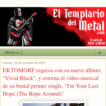
▼
viernes, 20 de octubre de 2023
EKTOMORF regresa con su nuevo álbum,
"Vivid Black", y estrena el vídeo musical
de su brutal primer single, "I'm Your Last
Hope (The Rope Around)"