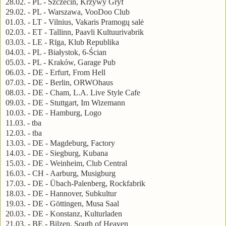
28.02. - PL - Szczecin, Krzywy Gryf
29.02. - PL - Warszawa, VooDoo Club
01.03. - LT - Vilnius, Vakaris Pramogų salė
02.03. - ET - Tallinn, Paavli Kultuurivabrik
03.03. - LE - Rīga, Klub Republika
04.03. - PL - Białystok, 6-Ścian
05.03. - PL - Kraków, Garage Pub
06.03. - DE - Erfurt, From Hell
07.03. - DE - Berlin, ORWOhaus
08.03. - DE - Cham, L.A. Live Style Cafe
09.03. - DE - Stuttgart, Im Wizemann
10.03. - DE - Hamburg, Logo
11.03. - tba
12.03. - tba
13.03. - DE - Magdeburg, Factory
14.03. - DE - Siegburg, Kubana
15.03. - DE - Weinheim, Club Central
16.03. - CH - Aarburg, Musigburg
17.03. - DE - Übach-Palenberg, Rockfabrik
18.03. - DE - Hannover, Subkultur
19.03. - DE - Göttingen, Musa Saal
20.03. - DE - Konstanz, Kulturladen
21.03. - BE - Bilzen, South of Heaven