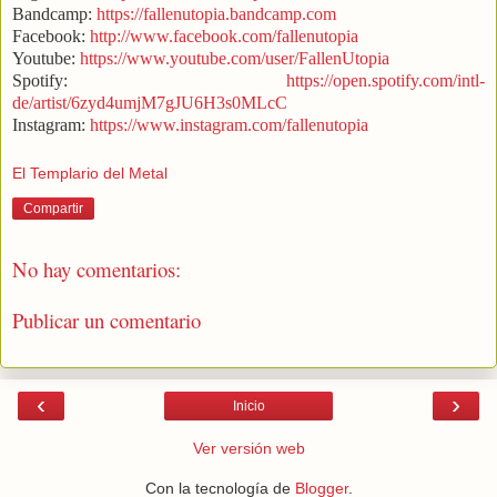
Bandcamp:
https://fallenutopia.bandcamp.com
Facebook:
http://www.facebook.com/fallenutopia
Youtube:
https://www.youtube.com/user/FallenUtopia
Spotify:
https://open.spotify.com/intl-
de/artist/6zyd4umjM7gJU6H3s0MLcC
Instagram:
https://www.instagram.com/fallenutopia
El Templario del Metal
Compartir
No hay comentarios:
Publicar un comentario
‹
›
Inicio
Ver versión web
Con la tecnología de
Blogger
.