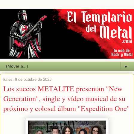
▼
lunes, 9 de octubre de 2023
Los suecos METALITE presentan "New
Generation", single y vídeo musical de su
próximo y colosal álbum "Expedition One"