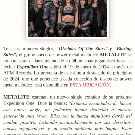
Tras sus primeros singles,
"Disciples Of The Stars" y "Blazing
Skies",
el grupo sueco de power metal melódico
METALITE
se
prepara para el lanzamiento de su álbum más gigantesco hasta la
fecha:
Expedition One
saldrá el 19 de enero de 2024 a través de
AFM Records.
La preventa de este álbum destacado de principios
de 2024, uno que pertenece a cada colección de discos de power
metal melódico, está disponible en
ESTA UBICACIÓN
.
METALITE
estrenan un nuevo single extraído de su próximo
"Estamos encantados de lanzar
Expedition One. Dice la banda:
este nuevo single, un poderoso himno dedicado a nuestra
generación más joven. Ellos son la fuerza impulsora detrás del
cambio positivo, luchando incansablemente por sus derechos,
causas significativas, y un medio ambiente más limpio. Estas
personas inspiradoras siguen desafiando las normas sociales,