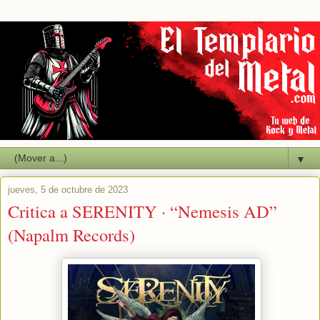
▼
jueves, 5 de octubre de 2023
Critica a SERENITY · “Nemesis AD”
(Napalm Records)