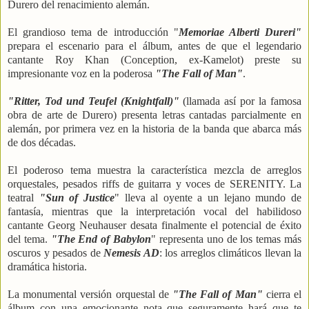
Durero del renacimiento alemán.
El grandioso tema de introducción "
Memoriae Alberti Dureri"
prepara el escenario para el álbum, antes de que el legendario
cantante Roy Khan (Conception, ex-Kamelot) preste su
impresionante voz en la poderosa
"The Fall of Man"
.
"Ritter, Tod und Teufel (Knightfall)"
(llamada así por la famosa
obra de arte de Durero) presenta letras cantadas parcialmente en
alemán, por primera vez en la historia de la banda que abarca más
de dos décadas.
El poderoso tema muestra la característica mezcla de arreglos
orquestales, pesados riffs de guitarra y voces de SERENITY. La
teatral
"Sun of Justice
" lleva al oyente a un lejano mundo de
fantasía, mientras que la interpretación vocal del habilidoso
cantante Georg Neuhauser desata finalmente el potencial de éxito
del tema.
"The End of Babylon
" representa uno de los temas más
oscuros y pesados de
Nemesis AD
: los arreglos climáticos llevan la
dramática historia.
La monumental versión orquestal de
"The Fall of Man"
cierra el
álbum con una emocionante nota que seguramente hará que te