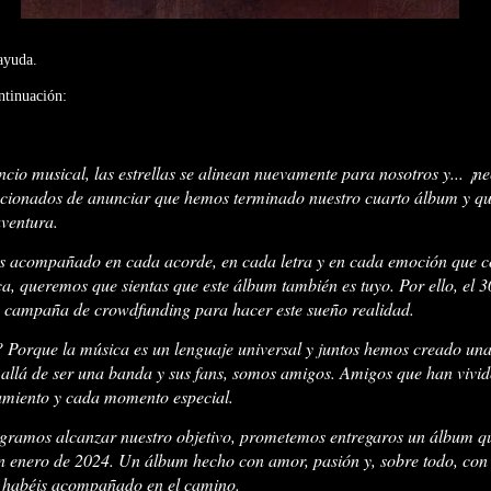
 ayuda.
ntinuación:
ncio musical, las estrellas se alinean nuevamente para nosotros y... ¡n
ionados de anunciar que hemos terminado nuestro cuarto álbum y q
aventura.
as acompañado en cada acorde, en cada letra y en cada emoción que 
, queremos que sientas que este álbum también es tuyo. Por ello, el 3
a campaña de crowdfunding para hacer este sueño realidad.
 Porque la música es un lenguaje universal y juntos hemos creado un
allá de ser una banda y sus fans, somos amigos. Amigos que han vivid
amiento y cada momento especial.
logramos alcanzar nuestro objetivo, prometemos entregaros un álbum q
n enero de 2024. Un álbum hecho con amor, pasión y, sobre todo, con 
s habéis acompañado en el camino.