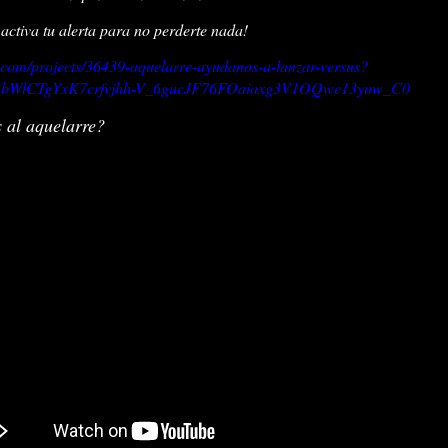
 activa tu alerta para no perderte nada!
.com/projects/36439-aquelarre-ayudanos-a-lanzar-versus?
uRbWlCTgYxK7crfvjhh-V_6gucJF76FOaiaxg3V1OQwe13yuw_C0
s al aquelarre?