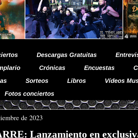
iertos
Descargas Gratuitas
Entrevi
mplario
Crónicas
Encuestas
C
as
Sorteos
Libros
Vídeos Mus
Fotos conciertos
viembre de 2023
RE: Lanzamiento en exclusiv