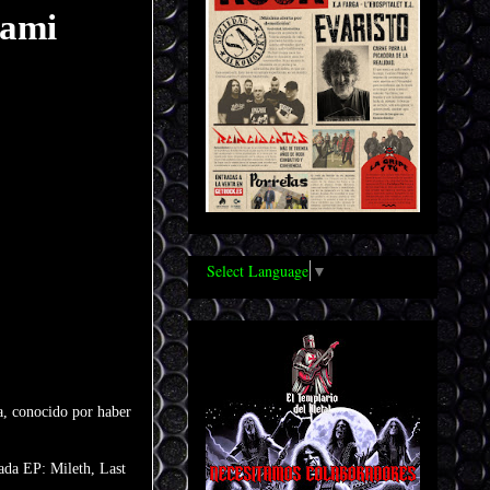
kami
Select Language
▼
a, conocido por haber
ada EP: Mileth, Last