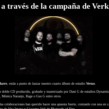
 a través de la campaña de Ver
.
larre
, están a punto de lanzar nuestro cuarto álbum de estudio
Versus
un doble CD producido, grabado y masterizado por Dani G de estudios Dynamit
i, Mónica Naranjo, Rage o Gus G entre otros.
las colaboraciones han querido hacer una apuesta fuerte, contando con una en c
ro de Vita Imana y Giacomo Voli de Rhapsody of Fire.