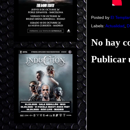
Posted by
El Templar
Labels:
Actualidad
,
D
No hay c
Publicar