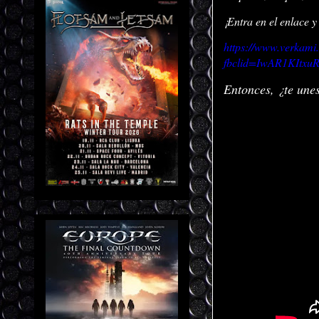
¡Entra en el enlace y
https://www.verkami
fbclid=IwAR1KItx
Entonces, ¿te une