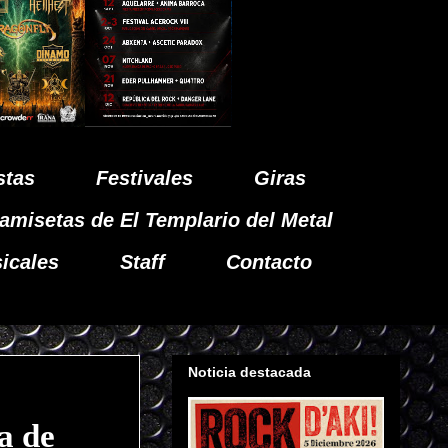
stas
Festivales
Giras
amisetas de El Templario del Metal
icales
Staff
Contacto
Noticia destacada
a de