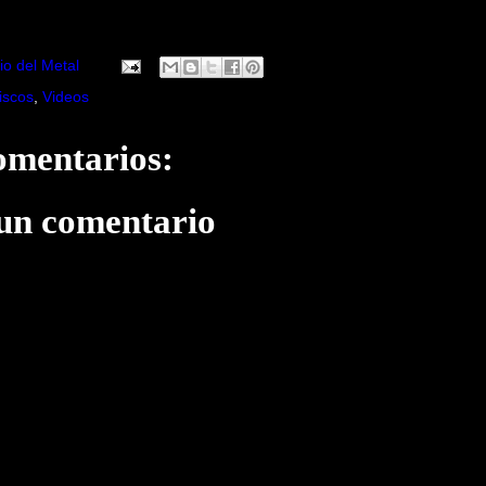
io del Metal
iscos
,
Videos
omentarios:
 un comentario