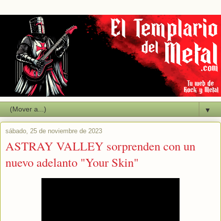
▼
sábado, 25 de noviembre de 2023
ASTRAY VALLEY sorprenden con un
nuevo adelanto "Your Skin"