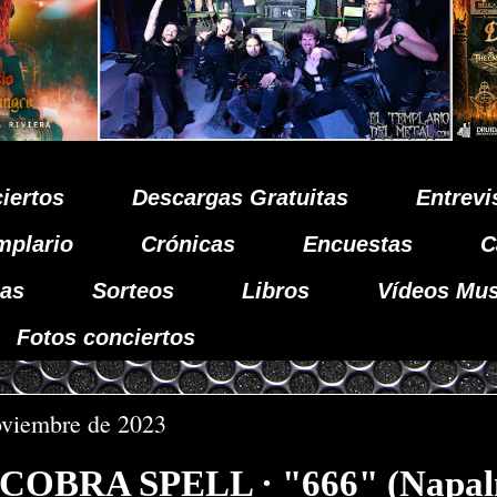
iertos
Descargas Gratuitas
Entrevi
mplario
Crónicas
Encuestas
C
as
Sorteos
Libros
Vídeos Mus
Fotos conciertos
oviembre de 2023
a COBRA SPELL · "666" (Napa