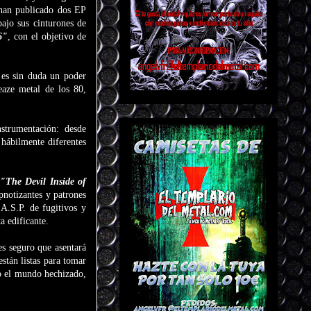
n publicado dos EP
bajo sus cinturones de
6"
, con el objetivo de
6
es sin duda un poder
eaze metal de los 80,
strumentación: desde
hábilmente diferentes
o
"The Devil Inside of
pnotizantes y patrones
A.S.P. de fugitivos y
a edificante.
 es seguro que asentará
stán listas para tomar
do el mundo hechizado,