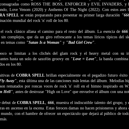
s consagradas como ROSS THE BOSS, ENFORCER y EVIL INVADERS, y ha
mundo, Love Venom (2020) y Anthems Of The Night (2022).
Con estos ases 
RA SPELL
se están preparando para presentar su primer larga duración
"66
ación mundial del rock 'n' roll de los 80.
 el rock clásico allana el camino para el resto del álbum. La esencia de
66
in complejos, que da un giro refrescante a los temas líricos típicos del sl
s en temas como
"Satan Is a Woman"
y
"Bad Girl Crew"
.
co se limitan a los clichés del glam rock y el heavy metal con su in
eantes hasta un solo de saxofón groovy en
"Love = Love"
, la banda combina 
ados en los 80.
sitivas de
COBRA SPELL
brillan especialmente en el pegadizo futuro éxit
Fly Away"
, esta última una de las canciones más lentas del álbum. Melodías hi
 son rematados por roncas voces de rock 'n' roll en el himno inspirado en W.
m Hell"
, antes de destrozar "High on Love" que envuelve el álbum con una not
e debut de
COBRA SPELL
,
666
, muestra el indiscutible talento del grupo, y
eras en ascenso en la escena. Estas feroces damas no hacen prisioneros y ahora e
el mundo, con el hambre de ofrecer un espectáculo que dejará al público de to
 más.