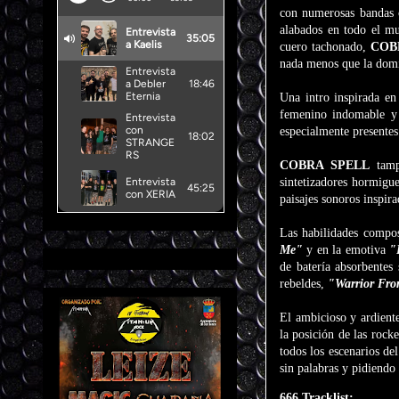
con numerosas banda
alabados en todo el 
cuero tachonado,
COB
nada menos que la domin
Una intro inspirada en
femenino indomable y s
especialmente presente
COBRA SPELL
tampo
sintetizadores hormigu
paisajes sonoros inspir
Las habilidades compo
Me"
y en la emotiva
"
de batería absorbentes
rebeldes,
"Warrior Fro
El ambicioso y ardient
la posición de las rock
todos los escenarios d
sin palabras y pidiendo
666 Tracklist: