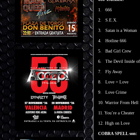
1. 666
2. S.E.X.
3. Satan is a Woman
4. Hotline 666
5. Bad Girl Crew
6. The Devil Inside o
7. Fly Away
8. Love = Love
9. Love Crime
10. Warrior From Hell
11. You’re a Cheater
12. High on Love
COBRA SPELL son: