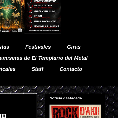
stas
Festivales
Giras
amisetas de El Templario del Metal
icales
Staff
Contacto
Noticia destacada
lm