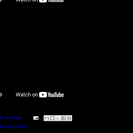
io del Metal
eseñas
,
Videos