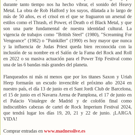
durante tanto tiempo nos ha hecho vibrar, el sonido del Heavy
Metal. La obra de Rob Halford y los suyos, dilatada a lo largo de
más de 50 años, es el crisol en el que se fraguaron un arsenal de
estilos como el Thrash, el Power, el Death o el Black Metal, y que
son una parte fundamental de nuestra identidad cultural. La
vigencia de trabajos como "British Steel" (1980), "Screaming For
Vengeance" (1982) o "Painkiller" (1990) es hoy mayor que nunca
y la influencia de Judas Priest queda bien reconocida con la
inclusión de su nombre en el Salón de la Fama del Rock and Roll
en 2022 o su masiva actuación para el Power Trip Festival como
una de las 6 bandas más grandes del planeta.
Flanqueados ni más ni menos que por los titanes Saxon y Uriah
Heep formarán un escudo invencible el próximo año 2024 en
nuestro país, el día 13 de junio en el Sant Jordi Club de Barcelona,
el 15 de junio en el Navarra Arena de Pamplona, el 17 de junio en
el Palacio Vistalegre de Madrid y de colofón final como
indiscutibles cabezas de cartel de Rock Imperium Festival 2024,
que tendrá lugar los días 19, 20, 21 y 22 de junio. ¡LARGA
VIDA!
Comprar entradas en
www.madnesslive.es