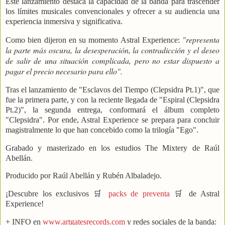
Este lanzamiento destaca la capacidad de la banda para trascender
los límites musicales convencionales y ofrecer a su audiencia una
experiencia inmersiva y significativa.
"representa
Como bien dijeron en su momento Astral Experience:
la parte más oscura, la desesperación, la contradicción y el deseo
de salir de una situación complicada, pero no estar dispuesto a
pagar el precio necesario para ello".
Tras el lanzamiento de "Esclavos del Tiempo (Clepsidra Pt.1)", que
fue la primera parte, y con la reciente llegada de "Espiral (Clepsidra
Pt.2)", la segunda entrega, conformará el álbum completo
"Clepsidra". Por ende, Astral Experience se prepara para concluir
magistralmente lo que han concebido como la trilogía "Ego".
Grabado y masterizado en los estudios The Mixtery de Raúl
Abellán.
Producido por Raúl Abellán y Rubén Albaladejo.
¡Descubre los exclusivos 🛒
packs de preventa
🛒 de Astral
Experience!
+ INFO en
www.artgatesrecords.com
y redes sociales de la banda: