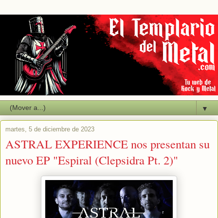
▼
martes, 5 de diciembre de 2023
ASTRAL EXPERIENCE nos presentan su
nuevo EP "Espiral (Clepsidra Pt. 2)"