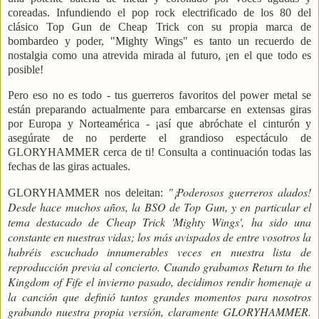
coreadas. Infundiendo el pop rock electrificado de los 80 del
clásico Top Gun de Cheap Trick con su propia marca de
bombardeo y poder, "Mighty Wings" es tanto un recuerdo de
nostalgia como una atrevida mirada al futuro, ¡en el que todo es
posible!
Pero eso no es todo - tus guerreros favoritos del power metal se
están preparando actualmente para embarcarse en extensas giras
por Europa y Norteamérica - ¡así que abróchate el cinturón y
asegúrate de no perderte el grandioso espectáculo de
GLORYHAMMER cerca de ti! Consulta a continuación todas las
fechas de las giras actuales.
"¡Poderosos guerreros alados!
GLORYHAMMER nos deleitan:
Desde hace muchos años, la BSO de Top Gun, y en particular el
tema destacado de Cheap Trick 'Mighty Wings', ha sido una
constante en nuestras vidas; los más avispados de entre vosotros la
habréis escuchado innumerables veces en nuestra lista de
reproducción previa al concierto. Cuando grabamos Return to the
Kingdom of Fife el invierno pasado, decidimos rendir homenaje a
la canción que definió tantos grandes momentos para nosotros
grabando nuestra propia versión, claramente GLORYHAMMER.