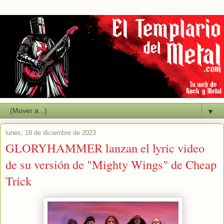
▼
lunes, 18 de diciembre de 2023
GLORYHAMMER lanzan el lyric video
de su versión de "Mighty Wings" de Cheap
Trick