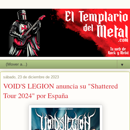
▼
sábado, 23 de diciembre de 2023
VOID'S LEGION anuncia su "Shattered
Tour 2024" por España