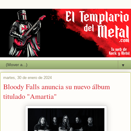
▼
martes, 30 de enero de 2024
Bloody Falls anuncia su nuevo álbum
titulado "Amartia"