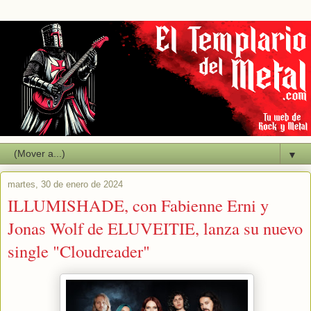
▼
martes, 30 de enero de 2024
ILLUMISHADE, con Fabienne Erni y
Jonas Wolf de ELUVEITIE, lanza su nuevo
single "Cloudreader"