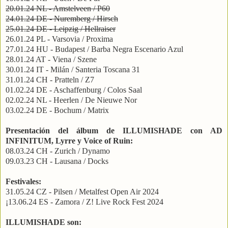
20.01.24 NL - Amstelveen / P60
24.01.24 DE - Nuremberg / Hirsch
25.01.24 DE - Leipzig / Hellraiser
26.01.24 PL - Varsovia / Proxima
27.01.24 HU - Budapest / Barba Negra Escenario Azul
28.01.24 AT - Viena / Szene
30.01.24 IT - Milán / Santeria Toscana 31
31.01.24 CH - Pratteln / Z7
01.02.24 DE - Aschaffenburg / Colos Saal
02.02.24 NL - Heerlen / De Nieuwe Nor
03.02.24 DE - Bochum / Matrix
Presentación del álbum de ILLUMISHADE con AD
INFINITUM, Lyrre y Voice of Ruin:
08.03.24 CH - Zurich / Dynamo
09.03.23 CH - Lausana / Docks
Festivales:
31.05.24 CZ - Pilsen / Metalfest Open Air 2024
¡13.06.24 ES - Zamora / Z! Live Rock Fest 2024
ILLUMISHADE son: