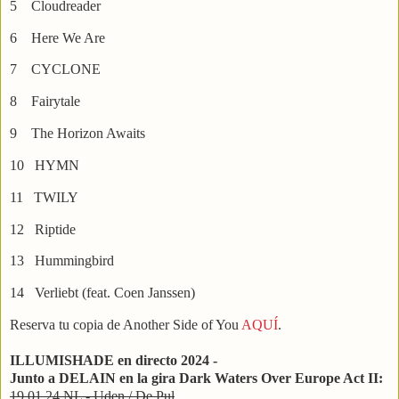
5 Cloudreader
6 Here We Are
7 CYCLONE
8 Fairytale
9 The Horizon Awaits
10 HYMN
11 TWILY
12 Riptide
13 Hummingbird
14 Verliebt (feat. Coen Janssen)
Reserva tu copia de Another Side of You
AQUÍ
.
ILLUMISHADE en directo 2024 -
Junto a DELAIN en la gira Dark Waters Over Europe Act II:
19.01.24 NL - Uden / De Pul