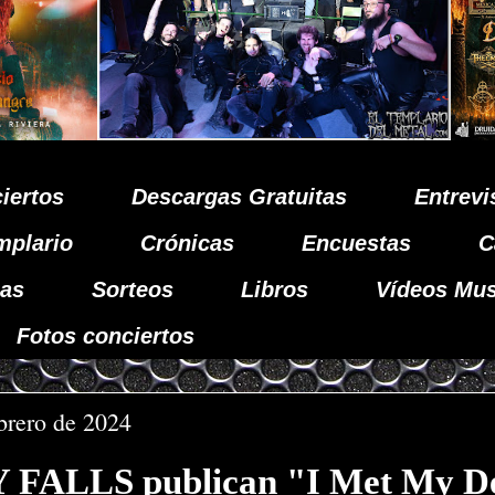
iertos
Descargas Gratuitas
Entrevi
mplario
Crónicas
Encuestas
C
as
Sorteos
Libros
Vídeos Mus
Fotos conciertos
ebrero de 2024
FALLS publican "I Met My De