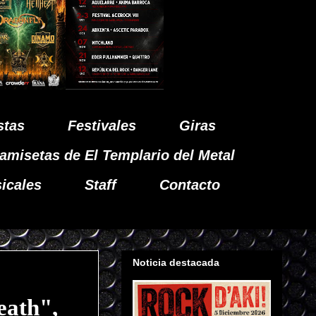
stas
Festivales
Giras
amisetas de El Templario del Metal
icales
Staff
Contacto
Noticia destacada
ath",