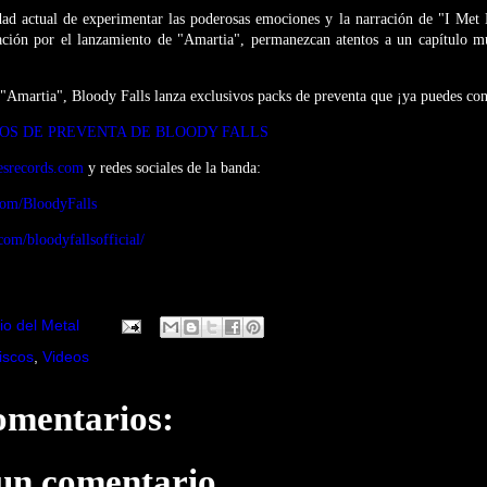
ad actual de experimentar las poderosas emociones y la narración de "I Me
ción por el lanzamiento de "Amartia", permanezcan atentos a un capítulo mu
"Amartia", Bloody Falls lanza exclusivos packs de preventa que ¡ya puedes con
OS DE PREVENTA DE BLOODY FALLS
esrecords.com
y redes sociales de la banda:
com/BloodyFalls
om/bloodyfallsofficial/
io del Metal
iscos
,
Videos
omentarios:
 un comentario