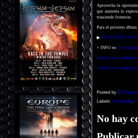
Aprovecha la oportunid
que aumenta la expecta
trasciende fronteras.
Para el próximo álbum 
▶
PACKS EXCLUSIV
+ INFO en
www.artgat
https://www.facebook.
https://www.instagram.c
Posted by
El Templar
Labels:
Actualidad
,
D
No hay c
Publicar