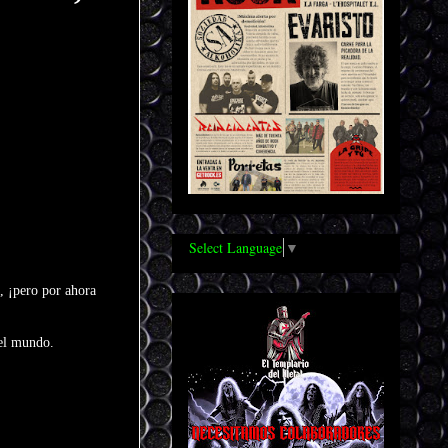
Select Language
▼
, ¡pero por ahora
 el mundo.