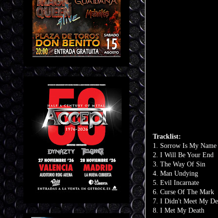
Tracklist:
1. Sorrow Is My Name
2. I Will Be Your End
3. The Way Of Sin
4. Man Undying
5. Evil Incarnate
6. Curse Of The Mark
7. I Didn't Meet My De
8.
I Met My Death