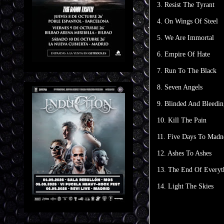
3. Resist The Tyrant
4. On Wings Of Steel
5. We Are Immortal
6. Empire Of Hate
7. Run To The Black
8. Seven Angels
9. Blinded And Bleedin
10. Kill The Pain
11. Five Days To Madn
12. Ashes To Ashes
13. The End Of Everyt
14. Light The Skies