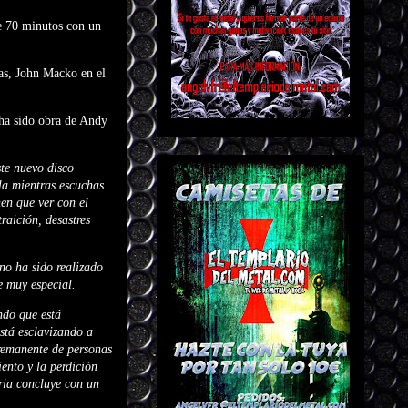
e 70 minutos con un
as, John Macko en el
 ha sido obra de Andy
te nuevo disco
ula mientras escuchas
nen que ver con el
raición, desastres
no ha sido realizado
e muy especial.
ndo que está
stá esclavizando a
 remanente de personas
ento y la perdición
ria concluye con un