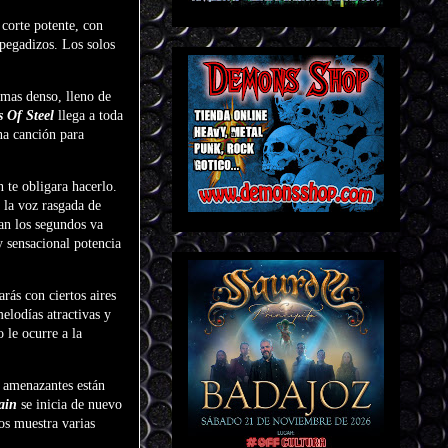
 corte potente, con
 pegadizos. Los solos
 mas denso, lleno de
 Of Steel
llega a toda
Una canción para
n te obligara hacerlo.
 la voz rasgada de
an los segundos va
y sensacional potencia
rás con ciertos aires
elodías atractivas y
 le ocurre a la
 amenazantes están
ain
se inicia de nuevo
os muestra varias