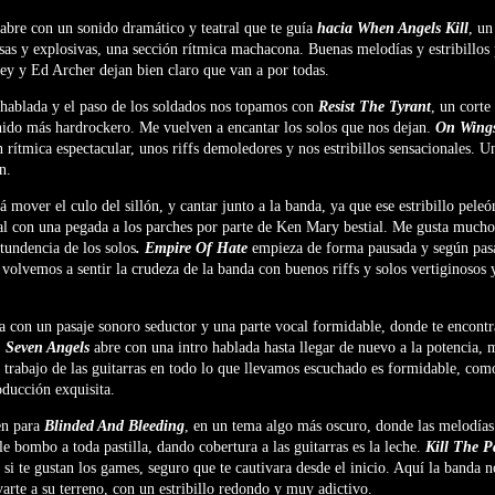
abre con un sonido dramático y teatral que te guía
hacia When Angels Kill
, un
osas y explosivas, una sección rítmica machacona. Buenas melodías y estribillos
ey y Ed Archer dejan bien claro que van a por todas.
 hablada y el paso de los soldados nos topamos con
Resist The Tyrant
, un corte
nido más hardrockero. Me vuelven a encantar los solos que nos dejan.
On Wings
n rítmica espectacular, unos riffs demoledores y nos estribillos sensacionales. 
n.
á mover el culo del sillón, y cantar junto a la banda, ya que ese estribillo peleó
al con una pegada a los parches por parte de Ken Mary bestial. Me gusta mucho
tundencia de los solos
. Empire Of Hate
empieza de forma pausada y según pas
volvemos a sentir la crudeza de la banda con buenos riffs y solos vertiginosos 
a con un pasaje sonoro seductor y una parte vocal formidable, donde te encontra
.
Seven Angels
abre con una intro hablada hasta llegar de nuevo a la potencia, m
l trabajo de las guitarras en todo lo que llevamos escuchado es formidable, como
oducción exquisita.
en para
Blinded And Bleeding
, en un tema algo más oscuro, donde las melodías
e bombo a toda pastilla, dando cobertura a las guitarras es la leche.
Kill The P
 si te gustan los games, seguro que te cautivara desde el inicio. Aquí la banda n
varte a su terreno, con un estribillo redondo y muy adictivo.