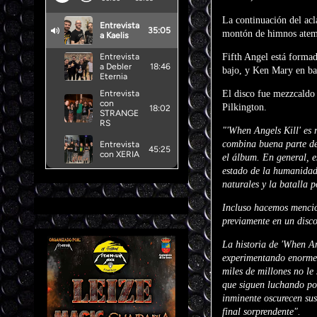
La continuación del ac
montón de himnos atempo
Fifth Angel está forma
bajo, y Ken Mary en bat
El disco fue mezzcaldo
Pilkington.
"'When Angels Kill' es
combina buena parte de 
el álbum. En general, e
estado de la humanidad.
naturales y la batalla p
Incluso hacemos mención
previamente en un disco
La historia de 'When A
experimentando enormes
miles de millones no le
que siguen luchando por
inminente oscurecen sus
final sorprendente".