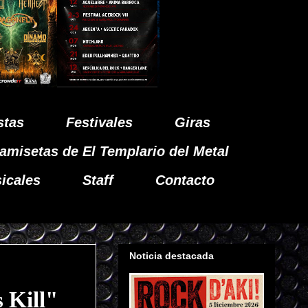
stas
Festivales
Giras
amisetas de El Templario del Metal
icales
Staff
Contacto
Noticia destacada
 Kill"