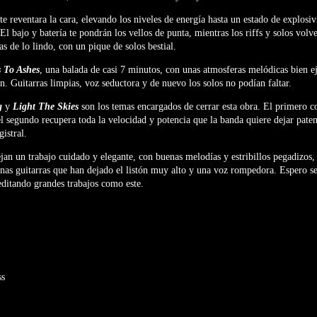
te reventara la cara, elevando los niveles de energía hasta un estado de explosi
El bajo y batería te pondrán los vellos de punta, mientras los riffs y solos volv
as de lo lindo, con un pique de solos bestial.
 To Ashes
, una balada de casi 7 minutos, con unas atmosferas melódicas bien ej
n. Guitarras limpias, voz seductora y de nuevo los solos no podían faltar.
g
y
Light The Skies
son los temas encargados de cerrar esta obra. El primero 
el segundo recupera toda la velocidad y potencia que la banda quiere dejar pate
istral.
jan un trabajo cuidado y elegante, con buenas melodías y estribillos pegadizos,
as guitarras que han dejado el listón muy alto y una voz rompedora. Espero se
editando grandes trabajos como este.
ss