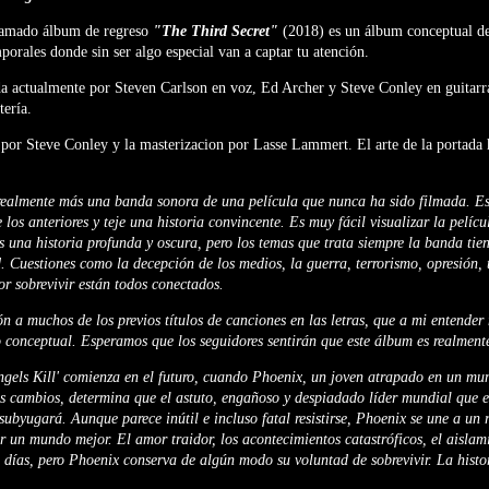
lamado álbum de regreso
"The Third Secret"
(2018) es un álbum conceptual d
rales donde sin ser algo especial van a captar tu atención.
da actualmente por Steven Carlson en voz, Ed Archer y Steve Conley en guitarr
ería.
 por Steve Conley y la masterizacion por Lasse Lammert. El arte de la portada
 realmente más una banda sonora de una película que nunca ha sido filmada. Es
los anteriores y teje una historia convincente. Es muy fácil visualizar la pelíc
s una historia profunda y oscura, pero los temas que trata siempre la banda tie
 Cuestiones como la decepción de los medios, la guerra, terrorismo, opresión, t
or sobrevivir están todos conectados.
 a muchos de los previos títulos de canciones en las letras, que a mi entender 
 conceptual. Esperamos que los seguidores sentirán que este álbum es realment
ngels Kill' comienza en el futuro, cuando Phoenix, un joven atrapado en un mu
 cambios, determina que el astuto, engañoso y despiadado líder mundial que e
 subyugará. Aunque parece inútil e incluso fatal resistirse, Phoenix se une a un
 un mundo mejor. El amor traidor, los acontecimientos catastróficos, el aislami
 días, pero Phoenix conserva de algún modo su voluntad de sobrevivir. La histo