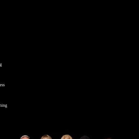
g
ess
hing