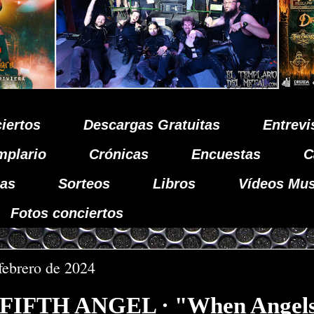
iertos
Descargas Gratuitas
Entrevi
mplario
Crónicas
Encuestas
C
as
Sorteos
Libros
Vídeos Mus
Fotos conciertos
 febrero de 2024
a FIFTH ANGEL · "When Angels