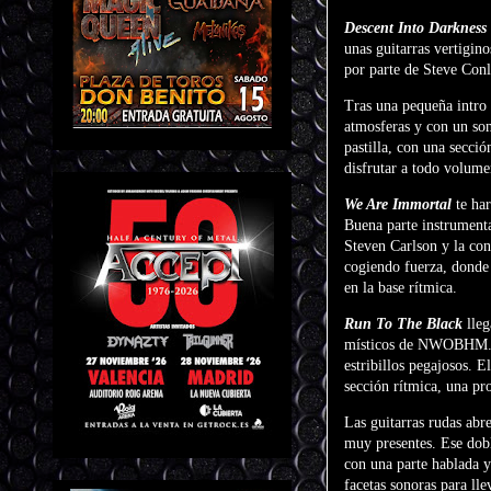
Descent Into Darkness
unas guitarras vertigin
por parte de Steve Conl
Tras una pequeña intro
atmosferas y con un so
pastilla, con una secció
disfrutar a todo volume
We Are Immortal
te har
Buena parte instrument
Steven Carlson y la con
cogiendo fuerza, donde 
en la base rítmica.
Run To The Black
lleg
místicos de NWOBHM
estribillos pegajosos. E
sección rítmica, una pr
Las guitarras rudas abr
muy presentes. Ese dobl
con una parte hablada y
facetas sonoras para lle