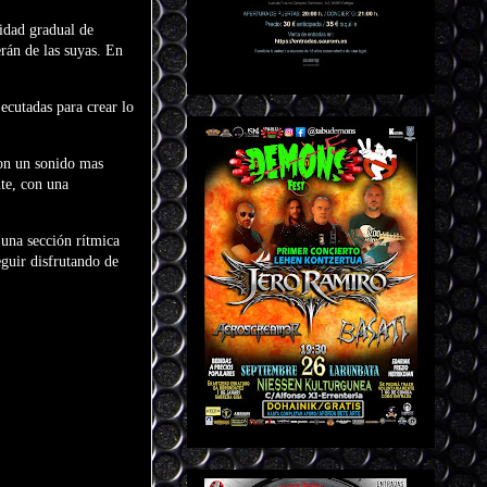
vidad gradual de
erán de las suyas. En
ecutadas para crear lo
con un sonido mas
nte, con una
 una sección rítmica
guir disfrutando de