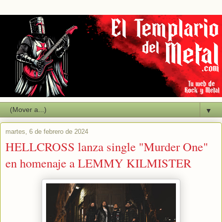
▼
martes, 6 de febrero de 2024
HELLCROSS lanza single "Murder One"
en homenaje a LEMMY KILMISTER