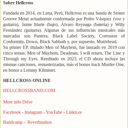
Sobre Hellcross
Fundada en 2014, en Lima, Perú, Hellcross es una banda de Stoner
Groove Metal actualmente conformada por Pedro Vásquez (voz y
guitarra), Jaime Iriarte (bajo), Álvaro Reynaga (batería) y Willy
Fernández (guitarra). Algunas de sus influencias musicales más
marcadas son
Pantera, Black Label Society, Corrosion of
Conformity, Down, Black Sabbath y, por supuesto, Motörhead.
Su primer EP, titulado Men of Mayhem, fue lanzado en 2019 con
cinco temas: Men of Mayhem, Deadman, I will return, The Line y
Through my Eyes.
Reeditado en 2023, el CD ahora incluye las
mismas canciones, remasterizadas, más el bonus track Murder One,
en honor a Lemmy Kilmister.
HELLCROSS ONLINE
HELLCROSSBAND.COM
More info Drive
Facebook
-
Instagram
-
YouTube
-
Linktr.ee
Bandcamp
-
Reverbnation