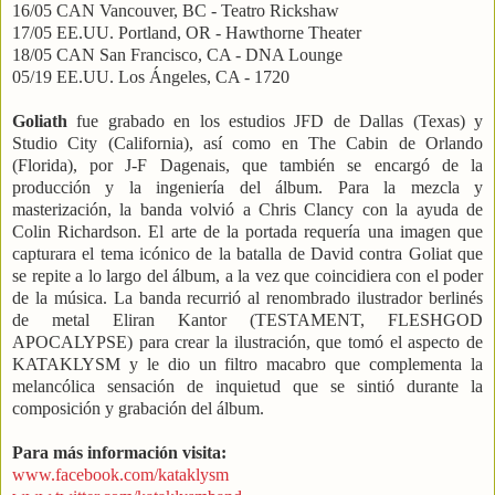
16/05 CAN Vancouver, BC - Teatro Rickshaw
17/05 EE.UU. Portland, OR - Hawthorne Theater
18/05 CAN San Francisco, CA - DNA Lounge
05/19 EE.UU. Los Ángeles, CA - 1720
Goliath
fue grabado en los estudios JFD de Dallas (Texas) y
Studio City (California), así como en The Cabin de Orlando
(Florida), por J-F Dagenais, que también se encargó de la
producción y la ingeniería del álbum. Para la mezcla y
masterización, la banda volvió a Chris Clancy con la ayuda de
Colin Richardson. El arte de la portada requería una imagen que
capturara el tema icónico de la batalla de David contra Goliat que
se repite a lo largo del álbum, a la vez que coincidiera con el poder
de la música. La banda recurrió al renombrado ilustrador berlinés
de metal Eliran Kantor (TESTAMENT, FLESHGOD
APOCALYPSE) para crear la ilustración, que tomó el aspecto de
KATAKLYSM y le dio un filtro macabro que complementa la
melancólica sensación de inquietud que se sintió durante la
composición y grabación del álbum.
Para más información visita:
www.facebook.com/kataklysm