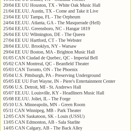
20/04 EE UU Houston, TX - White Oak Music Hall
21/04 EE.UU. Austin, TX - Come and Take it Live
23/04 EE UU Tampa, FL - The Orpheum
24/04 EE.UU. Atlanta, GA - The Masquerade (Hell)
25/04 EE.UU. Greensboro, NC - Hangar 1819
26/04 EE UU Wilmington, DE - The Queen
27/04 EE UU Hartford, CT - The Webster
28/04 EE.UU. Brooklyn, NY - Warsaw
29/04 EE UU Boston, MA - Brighton Music Hall
01/05 CAN Ciudad de Quebec, QC - Imperial Bell
05/02 CAN Montreal, QC - Beanfield Theater
05/03 CAN Toronto, ON - The Phoenix
05/04 U.S. Pittsburgh, PA - Preserving Underground
05/05 EE UU Fort Wayne, IN - Piere's Entertainment Center
05/06 U.S. Detroit, MI - St. Andrews Hall
05/07 EE.UU. Louisville, KY - Headliners Music Hall
05/08 EE.UU. Joliet, IL - The Forge
05/10 U.S. Minneapolis, MN - Green Room
05/11 CAN Winnipeg, MB - Park Theater
12/05 CAN Saskatoon, SK - Louis (USSU)
13/05 CAN Edmonton, AB - Sala Starlite
14/05 CAN Calgary, AB - The Back Alley