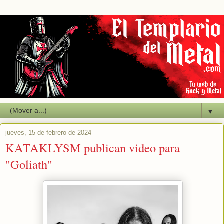
▼
jueves, 15 de febrero de 2024
KATAKLYSM publican video para
"Goliath"