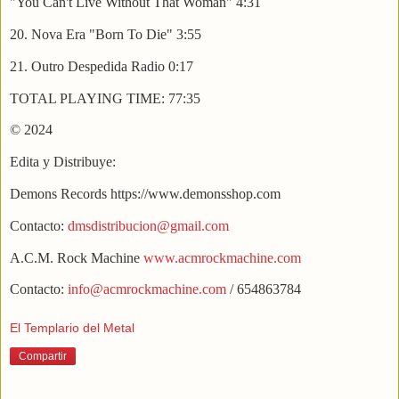
"You Can't Live Without That Woman" 4:31
20. Nova Era "Born To Die" 3:55
21. Outro Despedida Radio 0:17
TOTAL PLAYING TIME: 77:35
© 2024
Edita y Distribuye:
Demons Records https://www.demonsshop.com
Contacto:
dmsdistribucion@gmail.com
A.C.M. Rock Machine
www.acmrockmachine.com
Contacto:
info@acmrockmachine.com
/ 654863784
El Templario del Metal
Compartir