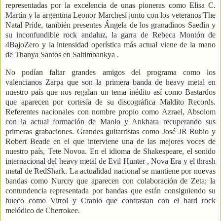
representadas por la excelencia de unas pioneras como Elisa C.
Martín y la argentina Leonor Marchesí junto con los veteranos The
Natal Pride, también presentes Ángela de los granadinos Saedín y
su inconfundible rock andaluz, la garra de Rebeca Montón de
4BajoZero y la intensidad operística más actual viene de la mano
de Thanya Santos en Saltimbankya .
No podían faltar grandes amigos del programa como los
valencianos Zarpa que son la primera banda de heavy metal en
nuestro país que nos regalan un tema inédito así como Bastardos
que aparecen por cortesía de su discográfica Maldito Records.
Referentes nacionales con nombre propio como Azrael, Absolom
con la actual formación de Maolo y Ankhara recuperando sus
primeras grabaciones. Grandes guitarristas como José JR Rubio y
Robert Beade en el que interviene una de las mejores voces de
nuestro país, Tete Novoa. En el idioma de Shakespeare, el sonido
internacional del heavy metal de Evil Hunter , Nova Era y el thrash
metal de RedShark. La actualidad nacional se mantiene por nuevas
bandas como Nurcry que aparecen con colaboración de Zeta; la
contundencia representada por bandas que están consiguiendo su
hueco como Vitrol y Cranio que contrastan con el hard rock
melódico de Cherrokee.