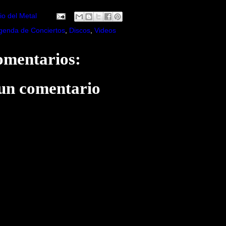
io del Metal
genda de Conciertos
,
Discos
,
Videos
omentarios:
 un comentario