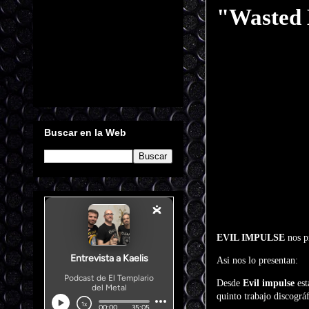
"Wasted 
Buscar en la Web
EVIL IMPULSE
nos p
Asi nos lo presentan:
Desde
Evil impulse
est
quinto trabajo discográ