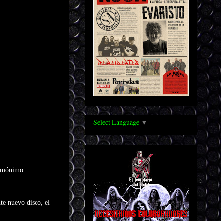
Select Language
▼
homónimo.
te nuevo disco, el