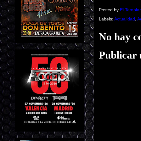
Posted by
El Templar
Labels:
Actualidad
,
A
No hay c
Publicar