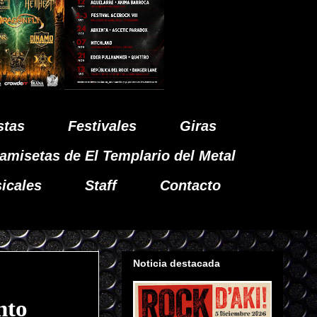
stas
Festivales
Giras
amisetas de El Templario del Metal
icales
Staff
Contacto
Noticia destacada
nto