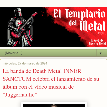
▼
miércoles, 27 de marzo de 2024
La banda de Death Metal INNER
SANCTUM celebra el lanzamiento de su
álbum con el vídeo musical de
"Juggernautic"