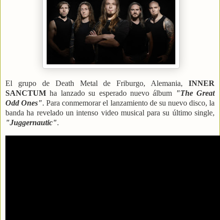
El grupo de Death Metal de Friburgo, Alemania,
INNER
SANCTUM
ha lanzado su esperado nuevo álbum
"The Great
Odd Ones"
.
Para conmemorar el lanzamiento de su nuevo disco, la
banda ha revelado un intenso video musical para su último single,
"Juggernautic"
.