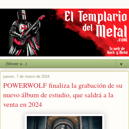
▼
jueves, 7 de marzo de 2024
POWERWOLF finaliza la grabación de su
nuevo álbum de estudio, que saldrá a la
venta en 2024