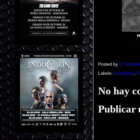
Posted by
El Templar
Labels:
Actualidad
,
D
No hay c
Publicar