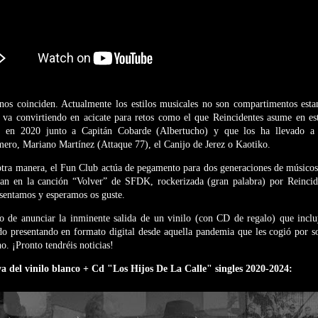
nos coinciden. Actualmente los estilos musicales no son compartimentos estan
 se va convirtiendo en acicate para retos como el que Reincidentes asume en es
ó en 2020 junto a Capitán Cobarde (Albertucho) y que los ha llevado a 
ero, Mariano Martínez (Attaque 77), el Canijo de Jerez o Kaotiko.
tra manera, el Fun Club actúa de pegamento para dos generaciones de músicos 
an en la canción “Volver” de SFDK, rockerizada (gran palabra) por Reincide
esentamos y esperamos os guste.
de anunciar la inminente salida de un vinilo (con CD de regalo) que incluy
do presentando en formato digital desde aquella pandemia que les cogió por s
o. ¡Pronto tendréis noticias!
va del vinilo blanco + Cd "Los Hijos De La Calle" singles 2020-2024: