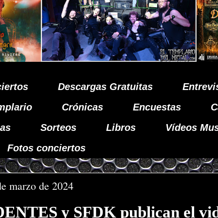
iertos
Descargas Gratuitas
Entrevi
mplario
Crónicas
Encuestas
C
as
Sorteos
Libros
Vídeos Mus
Fotos conciertos
de marzo de 2024
NTES y SFDK publican el vid