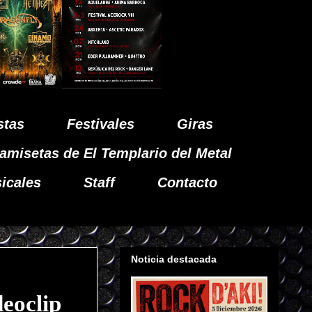
stas
Festivales
Giras
amisetas de El Templario del Metal
icales
Staff
Contacto
Noticia destacada
eoclip