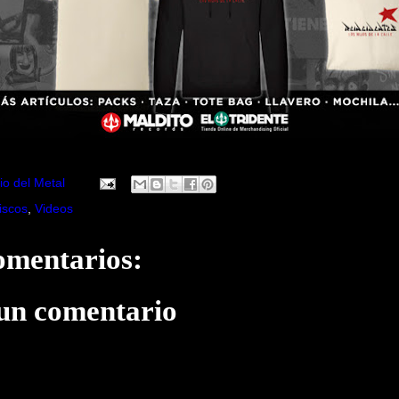
io del Metal
iscos
,
Videos
omentarios:
 un comentario