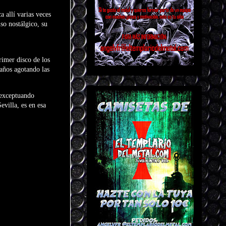
a allí varias veces
so nostálgico, su
rimer disco de los
 años agotando las
 exceptuando
evilla, es en esa