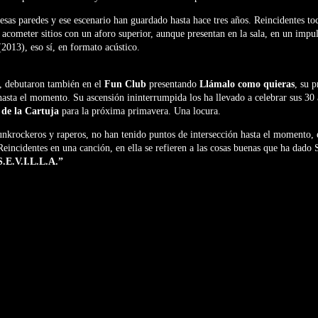
esas paredes y ese escenario han guardado hasta hace tres años. Reincidentes toc
 acometer sitios con un aforo superior, aunque presentan en la sala, en un impul
2013), eso sí, en formato acústico.
, debutaron también en el
Fun Club
presentando
Llámalo como quieras
, su p
asta el momento. Su ascensión ininterrumpida los ha llevado a celebrar sus 30
 de la Cartuja
para la próxima primavera. Una locura.
unkrockeros y raperos, no han tenido puntos de intersección hasta el momento,
incidentes en una canción, en ella se refieren a las cosas buenas que ha dado S
S.E.V.I.L.L.A.”