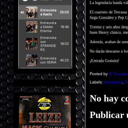
La legendaria banda va
El cuarteto de Terrassa
Segu González y Pep C
Treinta y seis años des
buen Heavy clásico, me
Además, acaban de anun
No darán descanso a los
¡Entrada Gratuita!
Posted by
El Templar
Labels:
Actualidad
,
F
No hay c
Publicar