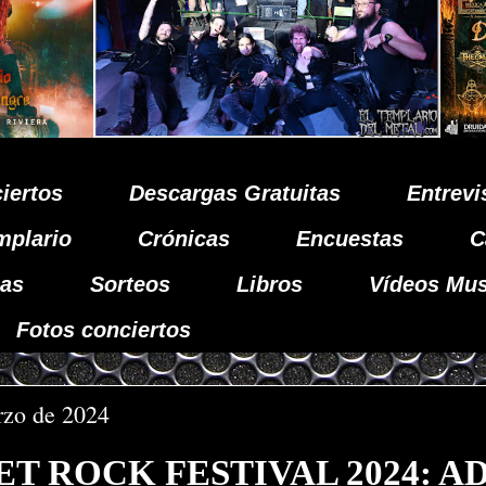
iertos
Descargas Gratuitas
Entrevi
mplario
Crónicas
Encuestas
C
as
Sorteos
Libros
Vídeos Mus
Fotos conciertos
rzo de 2024
T ROCK FESTIVAL 2024: AD