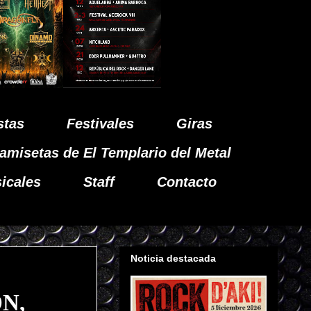
stas
Festivales
Giras
amisetas de El Templario del Metal
icales
Staff
Contacto
Noticia destacada
N,