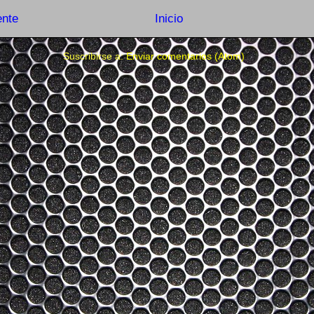
ente
Inicio
Suscribirse a:
Enviar comentarios (Atom)