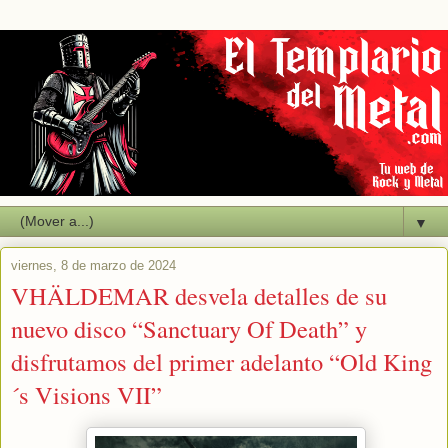
▼
viernes, 8 de marzo de 2024
VHÄLDEMAR desvela detalles de su
nuevo disco “Sanctuary Of Death” y
disfrutamos del primer adelanto “Old King
´s Visions VII”