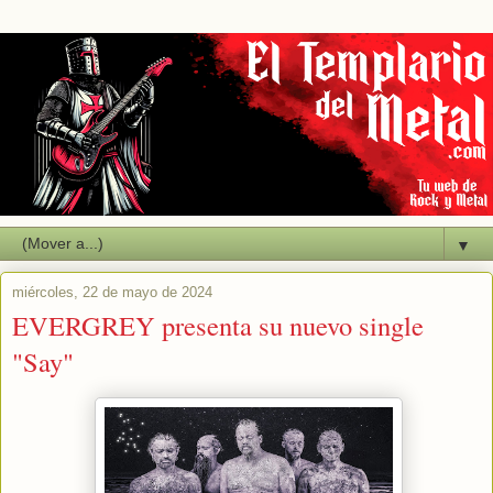
▼
miércoles, 22 de mayo de 2024
EVERGREY presenta su nuevo single
"Say"