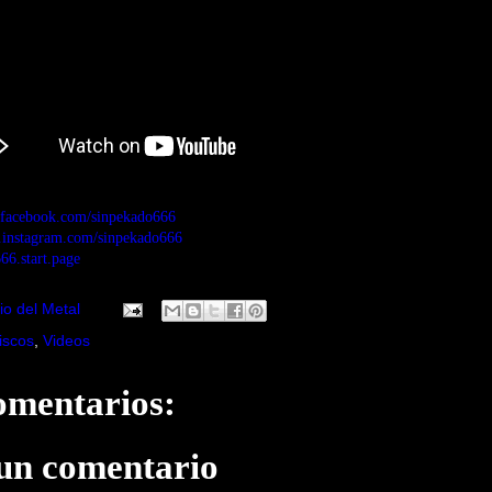
.facebook.com/sinpekado666
.instagram.com/sinpekado666
666.start.page
io del Metal
iscos
,
Videos
omentarios:
 un comentario