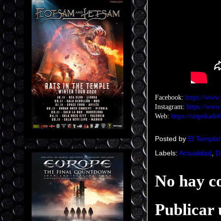
Facebook:
https://www
Instagram:
https://www
Web:
https://sinpekado
Posted by
El Templar
Labels:
Actualidad
,
D
No hay c
Publicar