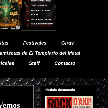
stas
Festivales
Giras
amisetas de El Templario del Metal
icales
Staff
Contacto
Noticia destacada
Vemos