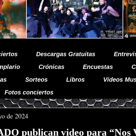
iertos
Descargas Gratuitas
Entrevi
mplario
Crónicas
Encuestas
C
as
Sorteos
Libros
Vídeos Mus
Fotos conciertos
yo de 2024
O publican video para “Nos 