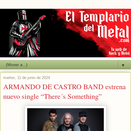
▼
martes, 11 de junio de 2024
ARMANDO DE CASTRO BAND estrena
nuevo single “There´s Something”