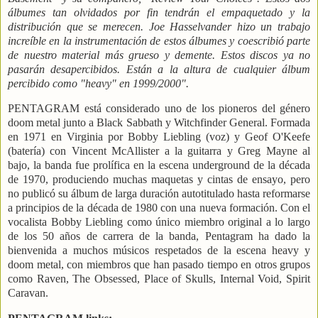
álbumes tan olvidados por fin tendrán el empaquetado y la
distribución que se merecen. Joe Hasselvander hizo un trabajo
increíble en la instrumentación de estos álbumes y coescribió parte
de nuestro material más grueso y demente. Estos discos ya no
pasarán desapercibidos. Están a la altura de cualquier álbum
percibido como "heavy" en 1999/2000".
PENTAGRAM está considerado uno de los pioneros del género
doom metal junto a Black Sabbath y Witchfinder General. Formada
en 1971 en Virginia por Bobby Liebling (voz) y Geof O'Keefe
(batería) con Vincent McAllister a la guitarra y Greg Mayne al
bajo, la banda fue prolífica en la escena underground de la década
de 1970, produciendo muchas maquetas y cintas de ensayo, pero
no publicó su álbum de larga duración autotitulado hasta reformarse
a principios de la década de 1980 con una nueva formación. Con el
vocalista Bobby Liebling como único miembro original a lo largo
de los 50 años de carrera de la banda, Pentagram ha dado la
bienvenida a muchos músicos respetados de la escena heavy y
doom metal, con miembros que han pasado tiempo en otros grupos
como Raven, The Obsessed, Place of Skulls, Internal Void, Spirit
Caravan.