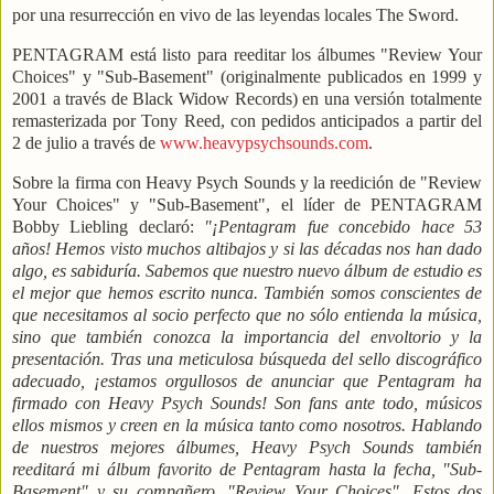
por una resurrección en vivo de las leyendas locales The Sword.
PENTAGRAM está listo para reeditar los álbumes "Review Your
Choices" y "Sub-Basement" (originalmente publicados en 1999 y
2001 a través de Black Widow Records) en una versión totalmente
remasterizada por Tony Reed, con pedidos anticipados a partir del
2 de julio a través de
www.heavypsychsounds.com
.
Sobre la firma con Heavy Psych Sounds y la reedición de "Review
Your Choices" y "Sub-Basement", el líder de PENTAGRAM
Bobby Liebling declaró:
"¡Pentagram fue concebido hace 53
años! Hemos visto muchos altibajos y si las décadas nos han dado
algo, es sabiduría. Sabemos que nuestro nuevo álbum de estudio es
el mejor que hemos escrito nunca. También somos conscientes de
que necesitamos al socio perfecto que no sólo entienda la música,
sino que también conozca la importancia del envoltorio y la
presentación. Tras una meticulosa búsqueda del sello discográfico
adecuado, ¡estamos orgullosos de anunciar que Pentagram ha
firmado con Heavy Psych Sounds! Son fans ante todo, músicos
ellos mismos y creen en la música tanto como nosotros. Hablando
de nuestros mejores álbumes, Heavy Psych Sounds también
reeditará mi álbum favorito de Pentagram hasta la fecha, "Sub-
Basement" y su compañero, "Review Your Choices". Estos dos