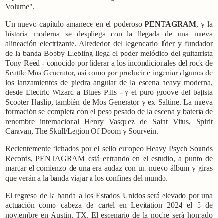
Volume".
Un nuevo capítulo amanece en el poderoso
PENTAGRAM
, y la
historia moderna se despliega con la llegada de una nueva
alineación electrizante. Alrededor del legendario líder y fundador
de la banda Bobby Liebling llega el poder melódico del guitarrista
Tony Reed - conocido por liderar a los incondicionales del rock de
Seattle Mos Generator, así como por producir e ingeniar algunos de
los lanzamientos de piedra angular de la escena heavy moderna,
desde Electric Wizard a Blues Pills - y el puro groove del bajista
Scooter Haslip, también de Mos Generator y ex Saltine. La nueva
formación se completa con el peso pesado de la escena y batería de
renombre internacional Henry Vasquez de Saint Vitus, Spirit
Caravan, The Skull/Legion Of Doom y Sourvein.
Recientemente fichados por el sello europeo Heavy Psych Sounds
Records, PENTAGRAM está entrando en el estudio, a punto de
marcar el comienzo de una era audaz con un nuevo álbum y giras
que verán a la banda viajar a los confines del mundo.
El regreso de la banda a los Estados Unidos será elevado por una
actuación como cabeza de cartel en Levitation 2024 el 3 de
noviembre en Austin, TX. El escenario de la noche será honrado