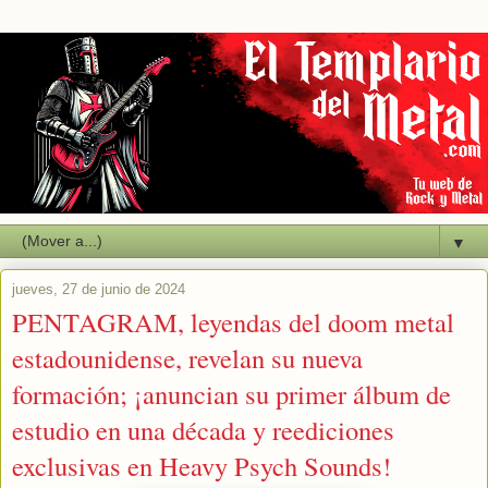
▼
jueves, 27 de junio de 2024
PENTAGRAM, leyendas del doom metal
estadounidense, revelan su nueva
formación; ¡anuncian su primer álbum de
estudio en una década y reediciones
exclusivas en Heavy Psych Sounds!