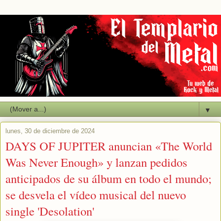
▼
lunes, 30 de diciembre de 2024
DAYS OF JUPITER anuncian «The World
Was Never Enough» y lanzan pedidos
anticipados de su álbum en todo el mundo;
se desvela el vídeo musical del nuevo
single 'Desolation'