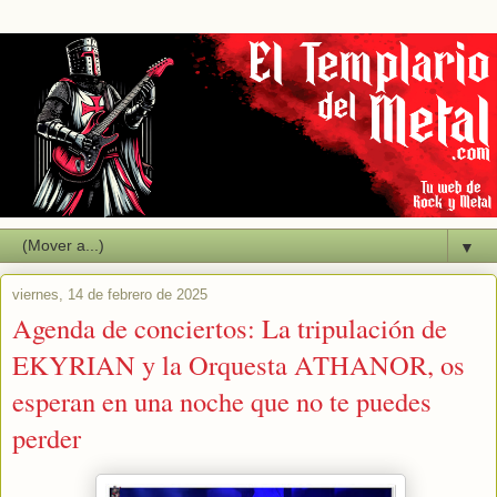
▼
viernes, 14 de febrero de 2025
Agenda de conciertos: La tripulación de
EKYRIAN y la Orquesta ATHANOR, os
esperan en una noche que no te puedes
perder