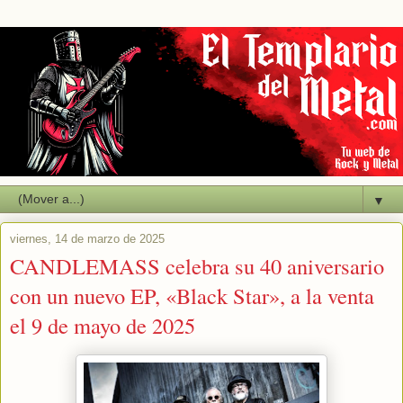
▼
viernes, 14 de marzo de 2025
CANDLEMASS celebra su 40 aniversario
con un nuevo EP, «Black Star», a la venta
el 9 de mayo de 2025