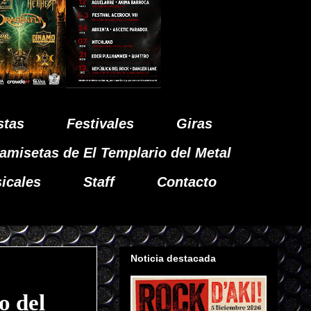
stas
Festivales
Giras
amisetas de El Templario del Metal
icales
Staff
Contacto
Noticia destacada
o del