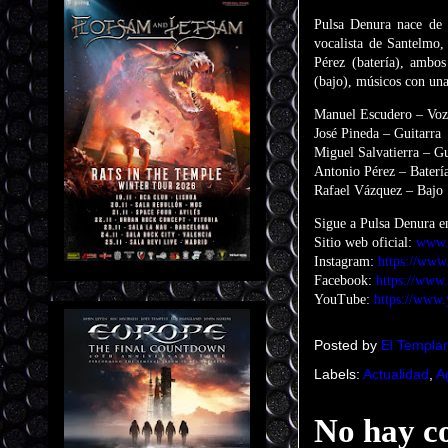
Pulsa Denura nace de 
vocalista de Santelmo,
Pérez (batería), ambo
(bajo), músicos con una
Manuel Escudero – Voz
José Pineda – Guitarra
Miguel Salvatierra – Gu
Antonio Pérez – Baterí
Rafael Vázquez – Bajo
Sigue a Pulsa Denura en
Sitio web oficial:
www.p
Instagram:
https://www.
Facebook:
https://www.
YouTube:
https://www
Posted by
El Templar
Labels:
Actualidad
,
A
No hay c