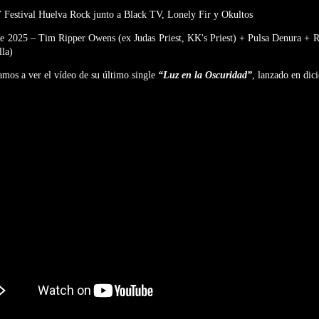
V Festival Huelva Rock junto a Black TV, Lonely Fir y Okultos
re 2025 – Tim Ripper Owens (ex Judas Priest, KK's Priest) + Pulsa Denura + R
lla)
tamos a ver el vídeo de su último single
“Luz en la Oscuridad”
, lanzado en dic