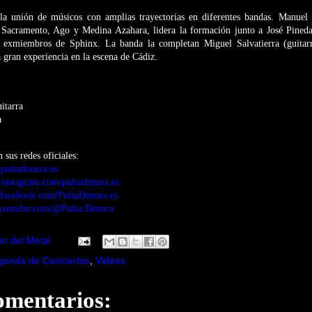
la unión de músicos con amplias trayectorias en diferentes bandas. Manuel
 Sacramento, Ago y Medina Azahara, lidera la formación junto a José Pineda
s exmiembros de Sphinx. La banda la completan Miguel Salvatierra (guitar
 gran experiencia en la escena de Cádiz.
itarra
a
 sus redes oficiales:
ulsadenura.es
instagram.com/pulsadenura.es
facebook.com/PulsaDenura.es
.youtube.com/@Pulsa.Denura
io del Metal
genda de Conciertos
,
Videos
omentarios: