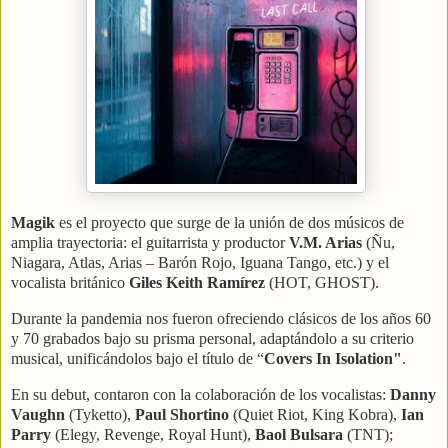
Magik
es el proyecto que surge de la unión de dos músicos de
amplia trayectoria: el guitarrista y productor
V.M. Arias
(Ñu,
Niagara, Atlas, Arias – Barón Rojo, Iguana Tango, etc.) y el
vocalista británico
Giles Keith Ramírez
(HOT, GHOST).
Durante la pandemia nos fueron ofreciendo clásicos de los años 60
y 70 grabados bajo su prisma personal, adaptándolo a su criterio
musical, unificándolos bajo el título de “
Covers In Isolation"
.
En su debut, contaron con la colaboración de los vocalistas:
Danny
Vaughn
(Tyketto),
Paul Shortino
(Quiet Riot, King Kobra),
Ian
Parry
(Elegy, Revenge, Royal Hunt),
Baol Bulsara
(TNT);