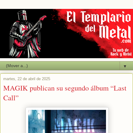
▼
martes, 22 de abril de 2025
MAGIK publican su segundo álbum “Last
Call”