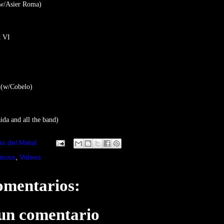
w/Asier Roma)
t VI
 (w/Cobelo)
da and all the band)
io del Metal
iscos
,
Videos
omentarios:
 un comentario