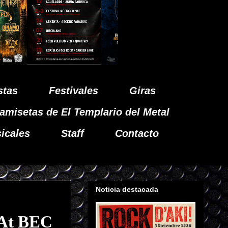
stas
Festivales
Giras
amisetas de El Templario del Metal
icales
Staff
Contacto
Noticia destacada
At BEC