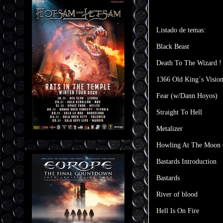
Listado de temas:
Black Beast
Death To The Wizard !
1366 Old King´s Vision
Fear (w/Dann Hoyos)
Straight To Hell
Metalizer
Howling At The Moon 
Bastards Introduction
Bastards
River of blood
Hell Is On Fire