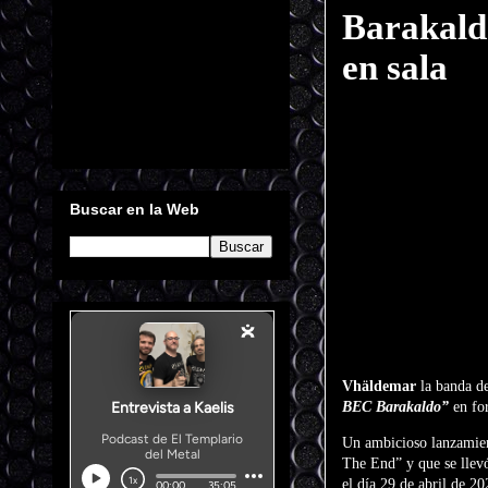
Barakald
en sala
Buscar en la Web
Vhäldemar
la banda d
BEC Barakaldo”
en fo
Un ambicioso lanzamien
The End” y que se llevó
el día 29 de abril de 2