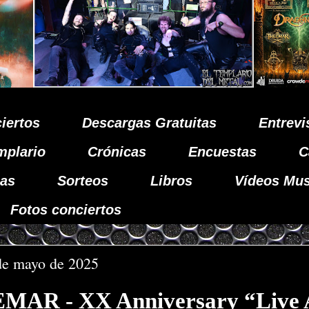
iertos
Descargas Gratuitas
Entrevi
mplario
Crónicas
Encuestas
C
as
Sorteos
Libros
Vídeos Mus
Fotos conciertos
de mayo de 2025
AR - XX Anniversary “Live 