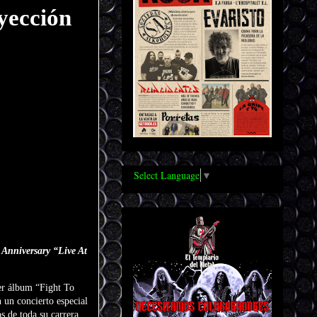
yección
Select Language
▼
Anniversary “Live At
er álbum “Fight To
n un concierto especial
s de toda su carrera