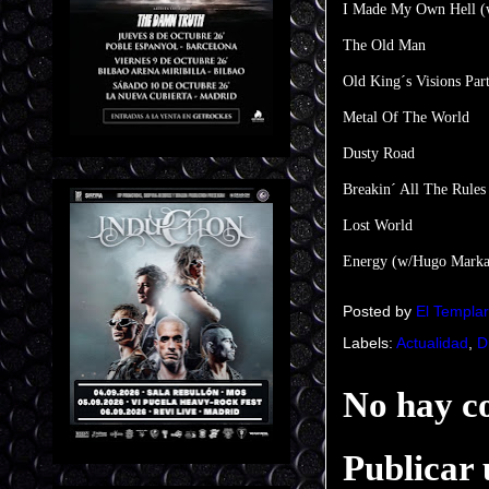
I Made My Own Hell (
The Old Man
Old King´s Visions Par
Metal Of The World
Dusty Road
Breakin´ All The Rules
Lost World
Energy (w/Hugo Markai
Posted by
El Templar
Labels:
Actualidad
,
D
No hay c
Publicar