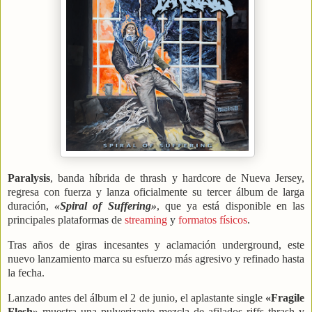
Paralysis
, banda híbrida de thrash y hardcore de Nueva Jersey,
regresa con fuerza y lanza oficialmente su tercer álbum de larga
duración,
«Spiral of Suffering»
, que ya está disponible en las
principales plataformas de
streaming
y
formatos físicos
.
Tras años de giras incesantes y aclamación underground, este
nuevo lanzamiento marca su esfuerzo más agresivo y refinado hasta
la fecha.
Lanzado antes del álbum el 2 de junio, el aplastante single
«Fragile
Flesh»
muestra una pulverizante mezcla de afilados riffs thrash y