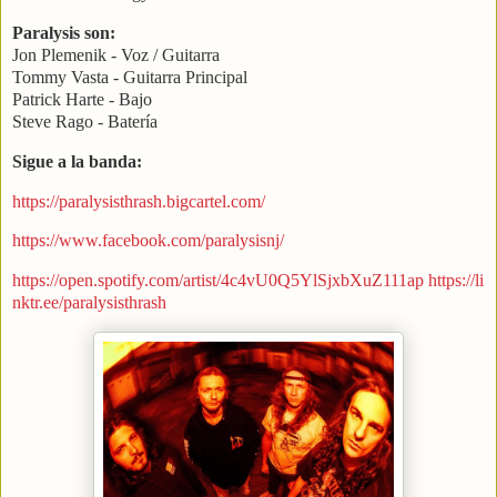
Paralysis son:
Jon Plemenik - Voz / Guitarra
Tommy Vasta - Guitarra Principal
Patrick Harte - Bajo
Steve Rago - Batería
Sigue a la banda:
https://paralysisthrash.bigcartel.com/
https://www.facebook.com/paralysisnj/
https://open.spotify.com/artist/4c4vU0Q5YlSjxbXuZ111ap
https://li
nktr.ee/paralysisthrash