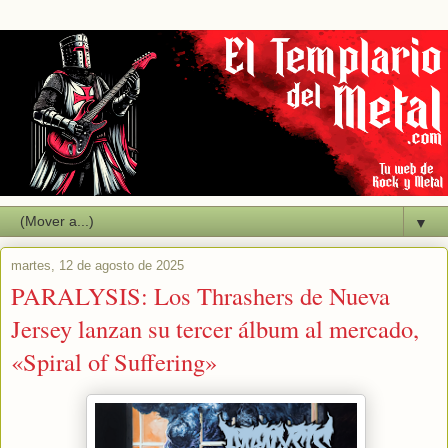
▼
martes, 12 de agosto de 2025
PARALYSIS: Los Thrashers de Nueva
Jersey lanzan su tercer álbum al mercado,
«Spiral of Suffering»