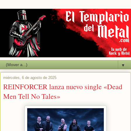
▼
miércoles, 6 de agosto de 2025
REINFORCER lanza nuevo single «Dead
Men Tell No Tales»