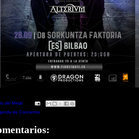
io del Metal
genda de Conciertos
omentarios: