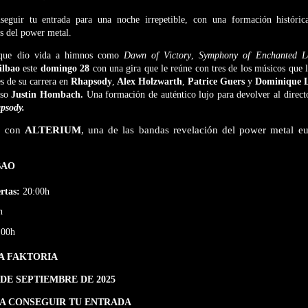
seguir tu entrada para una noche irrepetible, con una formación históric
ns del power metal.
 que dio vida a himnos como
Dawn of Victory
,
Symphony of Enchanted L
ilbao
este
domingo 28
con una gira que le reúne con tres de los músicos que
s de su carrera en
Rhapsody
,
Alex Holzwarth
,
Patrice Guers
y
Dominique 
oso
Justin Hombach.
Una formación de auténtico lujo para devolver al direct
psody.
á con
ALTERIUM
, una de las bandas revelación del power metal eu
BAO
rtas:
20:00h
h
:00h
A FAKTORIA
DE SEPTIEMBRE DE 2025
RA CONSEGUIR TU ENTRADA