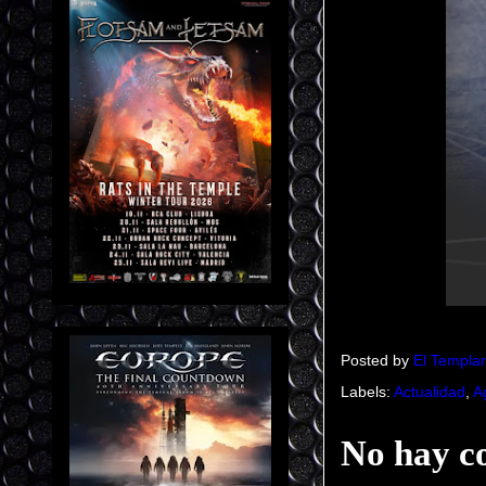
Posted by
El Templar
Labels:
Actualidad
,
A
No hay c