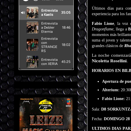
Últimos días para con
experiencia para los fa
Fabio Lione
, la voz
Dragonflame
, llega a
B
momentos más brillante
suma el joven y talent
grandes clásicos de
Rha
La noche comenzar
Nicoletta Rosellini
.
HORARIOS EN BIL
Apertura de pue
Alterium:
20:30
Fabio Lione:
21
Sala:
D8 SORKUNTZ
Fecha:
DOMINGO 28 
ULTIMOS DIAS PA