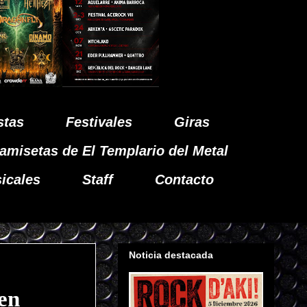
stas
Festivales
Giras
amisetas de El Templario del Metal
icales
Staff
Contacto
Noticia destacada
en