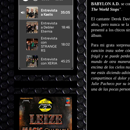
BABYLON A.D.
se co
The World Stops"
.
El cantante Derek Davi
años, pero nunca se la
presenté a los chicos s
álbum.
Para mi grata sorpresa
canción trata sobre c
frágil y se puede perd
mundo de otra manera 
encima de los cielos n
me estás diciendo adiós
compartimos el dolor y
Julie Pacheco por su im
una de las pocas person