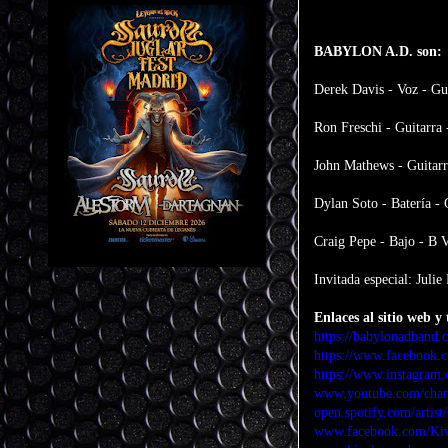
BABYLON A.D. son:
Derek Davis - Voz - Gui
Ron Freschi - Guitarra 
John Mathews - Guitarr
Dylan Soto - Batería -
Craig Pepe - Bajo - B 
Invitada especial: Juli
Enlaces al sitio web y 
https://babylonadband.
https://www.facebook.
https://www.instagram
www.youtube.com/cha
open.spotify.com/art
www.facebook.com/Kiv