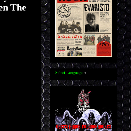
en The
Select Language
▼