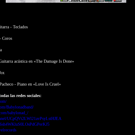
tarra - Teclados
- Coros
a
 Guitarra acústica en «The Damage Is Done»
Vox
e Pacheco - Piano en «Love Is Cruel»
todas las redes sociales:
com/
com/Babylonadband/
.com/babylonad_/
nnel/UCpQVt2LWl21avPsyLstHJEA
ist/6sh4WKluS0LOsPdGPerKJ5
elrecords