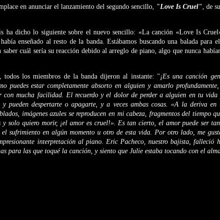
mplace en anunciar el lanzamiento del segundo sencillo,
"Love Is Cruel"
, de 
s ha dicho lo siguiente sobre el nuevo sencillo: «La canción «Love Is Cruel»
 había enseñado al resto de la banda. Estábamos buscando una balada para e
in saber cuál sería su reacción debido al arreglo de piano, algo que nunca habí
, todos los miembros de la banda dijeron al instante: "
¡Es una canción gen
ómo puedes estar completamente absorto en alguien y amarlo profundamente
er con mucha facilidad. El recuerdo y el dolor de perder a alguien en tu vida
y pueden despertarte o apagarte, y a veces ambas cosas. «A la deriva en 
ublados, imágenes azules se reproducen en mi cabeza, fragmentos del tiempo q
 y solo quiero morir, ¡el amor es cruel!». Es tan cierto, el amor puede ser tan
 el sufrimiento en algún momento u otro de esta vida. Por otro lado, me gust
presionante interpretación al piano. Eric Pacheco, nuestro bajista, falleció 
as para las que toqué la canción, y siento que Julie estaba tocando con el alma