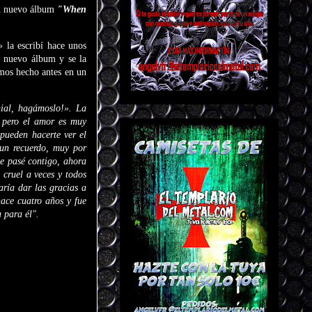
su nuevo álbum
"When
 la escribí hace unos
l nuevo álbum y se la
amos hecho antes en un
ial, hagámoslo!». La
, pero el amor es muy
 pueden hacerte ver el
un recuerdo, muy por
ue pasé contigo, ahora
 cruel a veces y todos
aría dar las gracias a
hace cuatro años y fue
 para él".