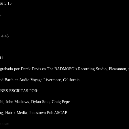
ou 5:15
1
 4:43
11
 grabado por Derek Davis en The BADMOFO’s Recording Studio, Pleasanton, C
rad Barth en Audio Voyage Livermore, California.
NES ESCRITAS POR:
hi, John Mathews, Dylan Soto, Craig Pepe.
ing, Hatrix Media, Jonestown Pub ASCAP.
inment