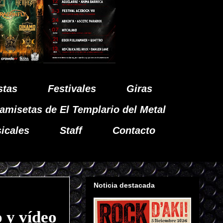
stas
Festivales
Giras
amisetas de El Templario del Metal
icales
Staff
Contacto
Noticia destacada
 y vídeo