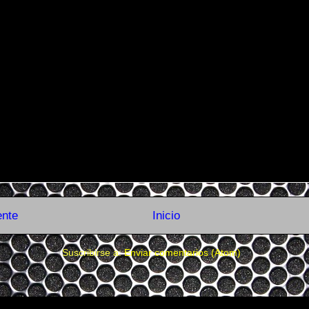
ente
Inicio
Suscribirse a:
Enviar comentarios (Atom)