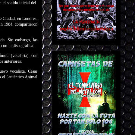
 el sonido inicial del
e Ciudad, en Londres.
 En 1984, compartieron
.
ada. Sin embargo, las
 con la discográfica.
ímula (vocalista), con
s anteriores.
evo vocalista, César
 el "auténtico Animal