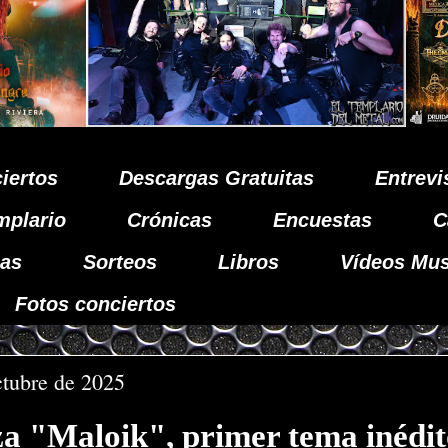
iertos
Descargas Gratuitas
Entrevi
mplario
Crónicas
Encuestas
C
as
Sorteos
Libros
Vídeos Mus
Fotos conciertos
ctubre de 2025
a "Maloik", primer tema inédit