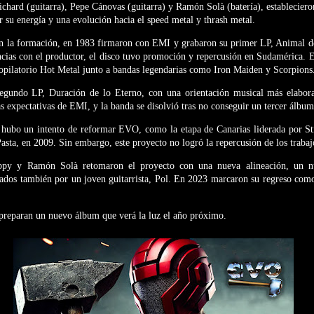
ichard (guitarra), Pepe Cánovas (guitarra) y Ramón Solà (batería), establecieron
r su energía y una evolución hacia el speed metal y thrash metal.
n la formación, en 1983 firmaron con EMI y grabaron su primer LP, Animal d
ancias con el productor, el disco tuvo promoción y repercusión en Sudamérica.
copilatorio Hot Metal junto a bandas legendarias como Iron Maiden y Scorpions
egundo LP, Duración de lo Eterno, con una orientación musical más elabor
s expectativas de EMI, y la banda se disolvió tras no conseguir un tercer álbum
, hubo un intento de reformar EVO, como la etapa de Canarias liderada por St
sta, en 2009. Sin embargo, este proyecto no logró la repercusión de los trabajo
ppy y Ramón Solà retomaron el proyecto con una nueva alineación, un nu
s también por un joven guitarrista, Pol. En 2023 marcaron su regreso como
preparan un nuevo álbum que verá la luz el año próximo.