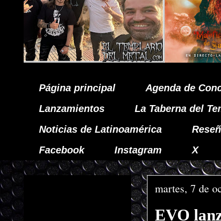
Página principal
Agenda de Conc
Lanzamientos
La Taberna del Te
Noticias de Latinoamérica
Reseñ
Facebook
Instagram
X
martes, 7 de o
EVO lanz