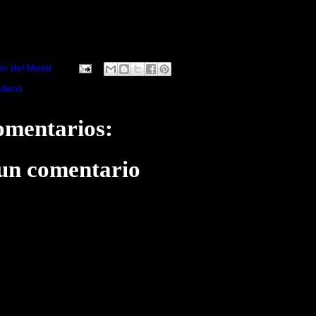
io del Metal
ideos
omentarios:
 un comentario