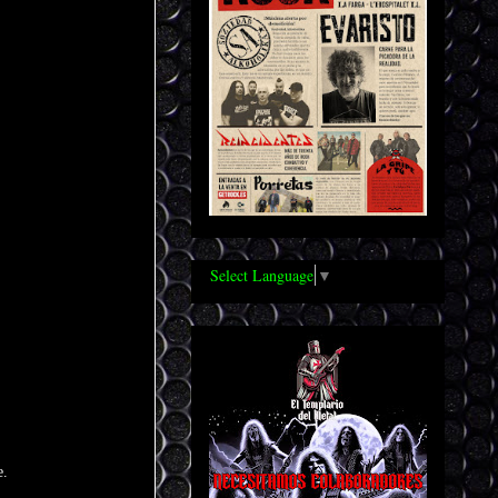
Select Language
▼
e.