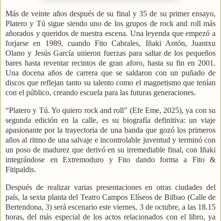
Más de veinte años después de su final y 35 de su primer ensayo,
Platero y Tú sigue siendo uno de los grupos de rock and roll más
añorados y queridos de nuestra escena. Una leyenda que empezó a
forjarse en 1989, cuando Fito Cabrales, Iñaki Antón, Juantxu
Olano y Jesús García unieron fuerzas para saltar de los pequeños
bares hasta reventar recintos de gran aforo, hasta su fin en 2001.
Una docena años de carrera que se saldaron con un puñado de
discos que reflejan tanto su talento como el magnetismo que tenían
con el público, creando escuela para las futuras generaciones.
“Platero y Tú. Yo quiero rock and roll” (Efe Eme, 2025), ya con su
segunda edición en la calle, es su biografía definitiva: un viaje
apasionante por la trayectoria de una banda que gozó los primeros
años al ritmo de una salvaje e incontrolable juventud y terminó con
un poso de madurez que derivó en su irremediable final, con Iñaki
integrándose en Extremoduro y Fito dando forma a Fito &
Fitipaldis.
Después de realizar varias presentaciones en otras ciudades del
país, la sexta planta del Teatro Campos Elíseos de Bilbao (Calle de
Bertendona, 3) será escenario este viernes, 3 de octubre, a las 18.15
horas, del más especial de los actos relacionados con el libro, ya