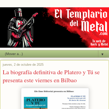
▼
jueves, 2 de octubre de 2025
La biografía definitiva de Platero y Tú se
presenta este viernes en Bilbao