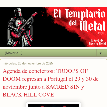
▼
miércoles, 26 de noviembre de 2025
Agenda de conciertos: TROOPS OF
DOOM regresan a Portugal el 29 y 30 de
noviembre junto a SACRED SIN y
BLACK HILL COVE