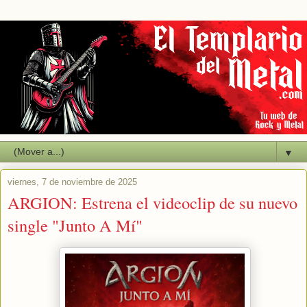
▼
viernes, 7 de noviembre de 2025
ARGION: Estrena el videoclip de su nuevo
single "Junto A Mí"