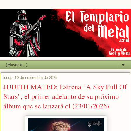
▼
lunes, 10 de noviembre de 2025
JUDITH MATEO: Estrena "A Sky Full Of
Stars", el primer adelanto de su próximo
álbum que se lanzará el (23/01/2026)