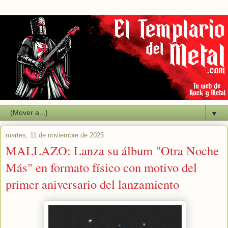
▼
martes, 11 de noviembre de 2025
MALLAZO: Lanza su álbum "Otra Noche
Más" en formato físico con motivo del
primer aniversario del lanzamiento