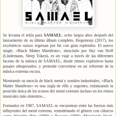
Se levanta el telón para
SAMAEL
: ocho largos años después del
lanzamiento de su último álbum completo, Hegemony (2017), los
excéntricos suizos regresan por fin con gran esplendor. El nuevo
single, «Black Matter Manifesto», mezclado por Sky van Hoff
(Lindemann, Sleep Token), es un viaje a través de las diferentes
facetas de la música de SAMAEL, desde ritmos explosivos hasta
pasajes ultrapesados, y pretende convertirse en un referente de la
música extrema oscura.
Mostrando su mezcla de black metal y sonidos industriales, «Black
Matter Manifesto» es una orgía de riffs y urgentes, enfatizando la
posición única de los iconos del metal extremo incluso en los reinos
musicales más siniestros...
Formados en 1987, SAMAEL se encuentran entre las fuerzas más
influyentes del metal extremo, remodelando el género con clásicos
como Worship Him (1990) y Passage (1996). Mezclando black,