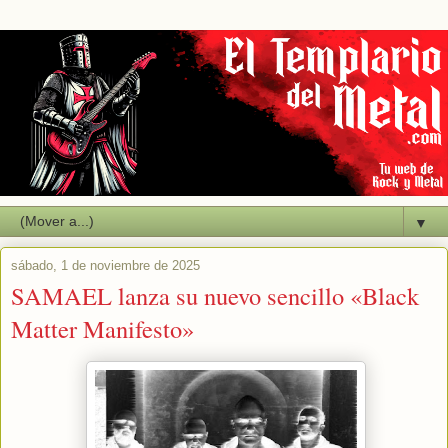
▼
sábado, 1 de noviembre de 2025
SAMAEL lanza su nuevo sencillo «Black
Matter Manifesto»